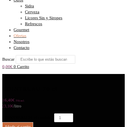
Otros
Sidra
Cerveza
Licores Sin y Siropes
Refrescos
Gourmet
Ofertas
Nosotros
Contacto
Buscar
0,00
€
0
Carrito
Seleccionado:
COINTREAU 70 cl
16,40
€
IVA incl.
23,10
€
/litro
COINTREAU 70 cl cantidad
Añadir al carrito