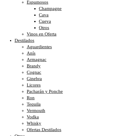
Espumosos
Champagne
Cava
Cueva
Otros
Vinos en Oferta
Destilados
Aguardientes
Anís
Armagnac
Brandy
Cognac
Ginebra
Licores
Pacharán y Ponche
Ron
Tequila
Vermouth
Vodka
Whisky
Ofertas Destilados