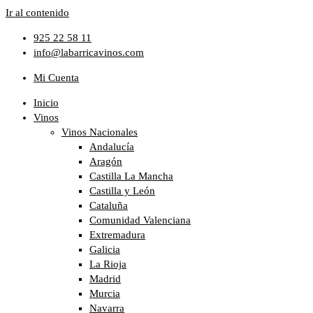
Ir al contenido
925 22 58 11
info@labarricavinos.com
Mi Cuenta
Inicio
Vinos
Vinos Nacionales
Andalucía
Aragón
Castilla La Mancha
Castilla y León
Cataluña
Comunidad Valenciana
Extremadura
Galicia
La Rioja
Madrid
Murcia
Navarra