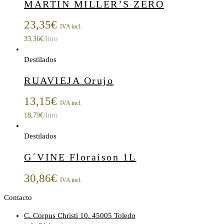
MARTIN MILLER’S ZERO
23,35
€
IVA incl.
33,36
€
/litro
Destilados
RUAVIEJA Orujo
13,15
€
IVA incl.
18,79
€
/litro
Destilados
G´VINE Floraison 1L
30,86
€
IVA incl.
Contacto
C. Corpus Christi 10. 45005 Toledo