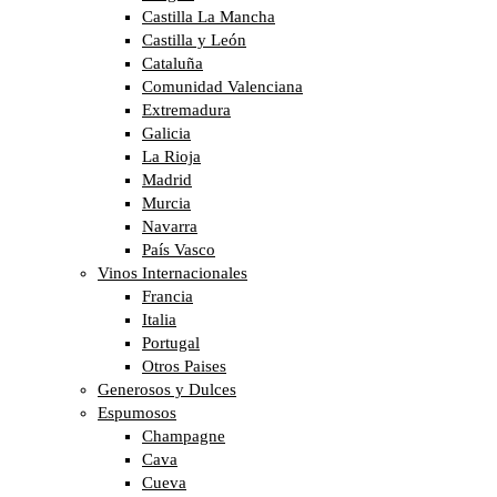
Castilla La Mancha
Castilla y León
Cataluña
Comunidad Valenciana
Extremadura
Galicia
La Rioja
Madrid
Murcia
Navarra
País Vasco
Vinos Internacionales
Francia
Italia
Portugal
Otros Paises
Generosos y Dulces
Espumosos
Champagne
Cava
Cueva