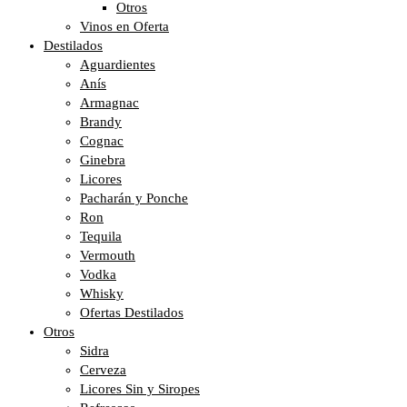
Otros
Vinos en Oferta
Destilados
Aguardientes
Anís
Armagnac
Brandy
Cognac
Ginebra
Licores
Pacharán y Ponche
Ron
Tequila
Vermouth
Vodka
Whisky
Ofertas Destilados
Otros
Sidra
Cerveza
Licores Sin y Siropes