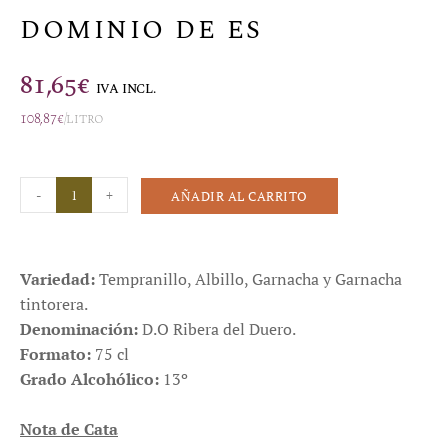
DOMINIO DE ES
81,65
€
IVA INCL.
108,87
€
/litro
-
+
AÑADIR AL CARRITO
Variedad:
Tempranillo, Albillo, Garnacha y Garnacha
tintorera.
Denominación:
D.O Ribera del Duero.
Formato:
75 cl
Grado Alcohólico:
13º
Nota de Cata