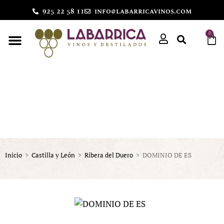
925 22 58 11
info@labarricavinos.com
0
Inicio
>
Castilla y León
>
Ribera del Duero
>
DOMINIO DE ES