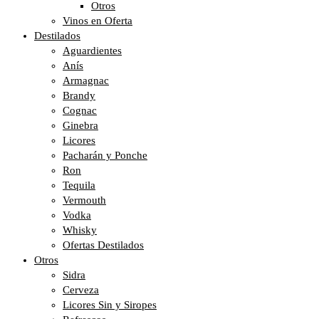
Otros
Vinos en Oferta
Destilados
Aguardientes
Anís
Armagnac
Brandy
Cognac
Ginebra
Licores
Pacharán y Ponche
Ron
Tequila
Vermouth
Vodka
Whisky
Ofertas Destilados
Otros
Sidra
Cerveza
Licores Sin y Siropes