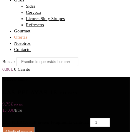
Otros
Sidra
Cerveza
Licores Sin y Siropes
Refrescos
Gourmet
Ofertas
Nosotros
Contacto
Buscar
0,00
€
0
Carrito
Seleccionado:
LAS PELAYAS 18 meses…
9,75
€
IVA incl.
13,00
€
/litro
LAS PELAYAS 18 meses Tempranillo cantidad
Añadir al carrito