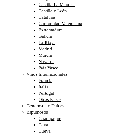
Castilla La Mancha
Castilla y León
Cataluña
Comunidad Valenciana
Extremadura
Galicia
La Rioja
Madrid
Murcia
Navarra
País Vasco
Vinos Internacionales
Francia
Italia
Portugal
Otros Paises
Generosos y Dulces
Espumosos
Champagne
Cava
Cueva