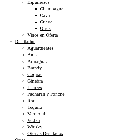
Espumosos
Champagne
Cava
Cueva
Otros
Vinos en Oferta
Destilados
Aguardientes
Anís
Armagnac
Brandy
Cognac
Ginebra
Licores
Pacharán y Ponche
Ron
Tequila
Vermouth
Vodka
Whisky
Ofertas Destilados