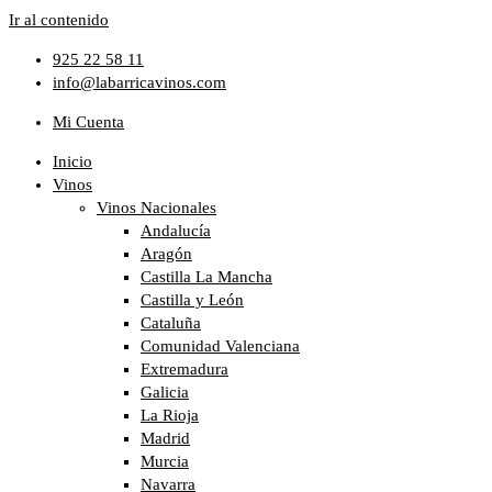
Ir al contenido
925 22 58 11
info@labarricavinos.com
Mi Cuenta
Inicio
Vinos
Vinos Nacionales
Andalucía
Aragón
Castilla La Mancha
Castilla y León
Cataluña
Comunidad Valenciana
Extremadura
Galicia
La Rioja
Madrid
Murcia
Navarra