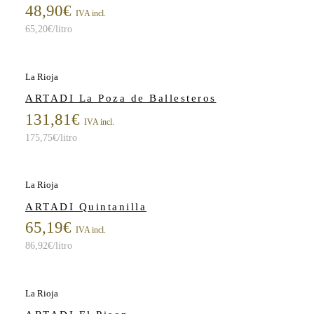
48,90
€
IVA incl.
65,20
€
/litro
La Rioja
ARTADI La Poza de Ballesteros
131,81
€
IVA incl.
175,75
€
/litro
La Rioja
ARTADI Quintanilla
65,19
€
IVA incl.
86,92
€
/litro
La Rioja