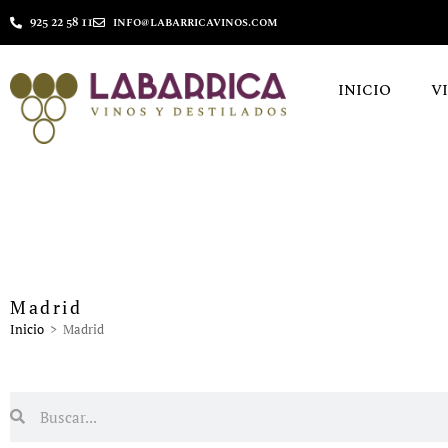
925 22 58 11
info@labarricavinos.com
INICIO
V
Madrid
Inicio
>
Madrid