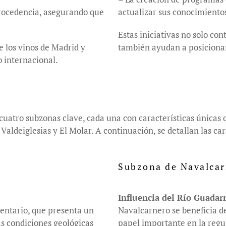
 procedencia, asegurando que
actualizar sus conocimiento
Estas iniciativas no solo con
e los vinos de Madrid y
también ayudan a posicionar
 internacional.
tro subzonas clave, cada una con características únicas que
ldeiglesias y El Molar. A continuación, se detallan las car
Subzona de Navalca
Influencia del Río Guada
entario, que presenta un
Navalcarnero se beneficia 
as condiciones geológicas
papel importante en la regul