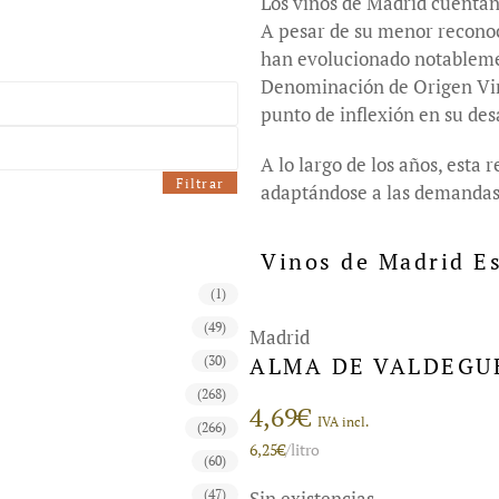
Los vinos de Madrid cuentan
A pesar de su menor reconoc
han evolucionado notablemen
Denominación de Origen Vino
punto de inflexión en su des
A lo largo de los años, esta
Filtrar
adaptándose a las demandas
Vinos de Madrid Es
(1)
(49)
Madrid
ALMA DE VALDEGUE
(30)
(268)
4,69
€
IVA incl.
(266)
6,25
€
/litro
(60)
(47)
Sin existencias