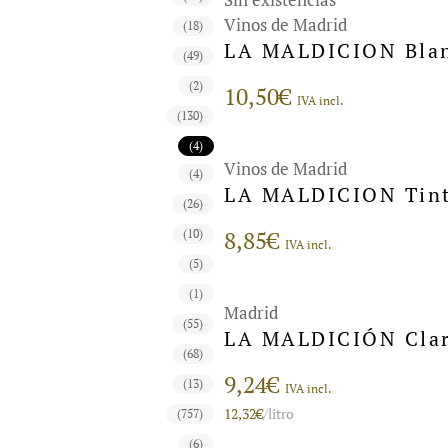
Vinos de Madrid
(18)
LA MALDICION Blan
(49)
(2)
10,50
€
IVA incl.
(130)
(4)
Vinos de Madrid
(4)
LA MALDICION Tint
(26)
8,85
€
(10)
IVA incl.
(5)
(1)
Madrid
(55)
LA MALDICIÓN Clar
(68)
9,24
€
(13)
IVA incl.
12,32
€
/litro
(757)
(6)