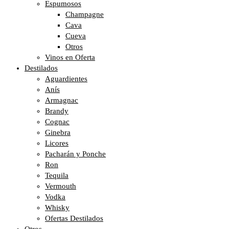
Espumosos
Champagne
Cava
Cueva
Otros
Vinos en Oferta
Destilados
Aguardientes
Anís
Armagnac
Brandy
Cognac
Ginebra
Licores
Pacharán y Ponche
Ron
Tequila
Vermouth
Vodka
Whisky
Ofertas Destilados