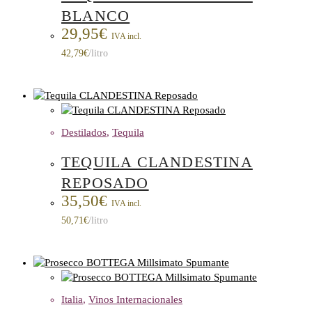
BLANCO
29,95
€
IVA incl.
42,79
€
/litro
Destilados
,
Tequila
TEQUILA CLANDESTINA
REPOSADO
35,50
€
IVA incl.
50,71
€
/litro
Italia
,
Vinos Internacionales