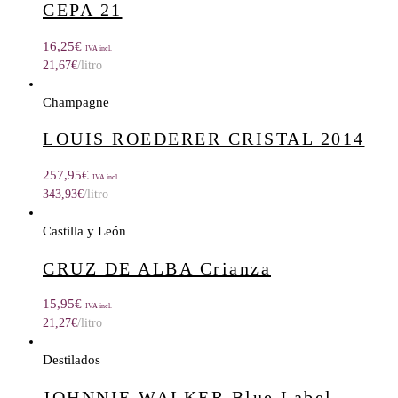
CEPA 21
16,25
€
IVA incl.
21,67
€
/litro
Champagne
LOUIS ROEDERER CRISTAL 2014
257,95
€
IVA incl.
343,93
€
/litro
Castilla y León
CRUZ DE ALBA Crianza
15,95
€
IVA incl.
21,27
€
/litro
Destilados
JOHNNIE WALKER Blue Label