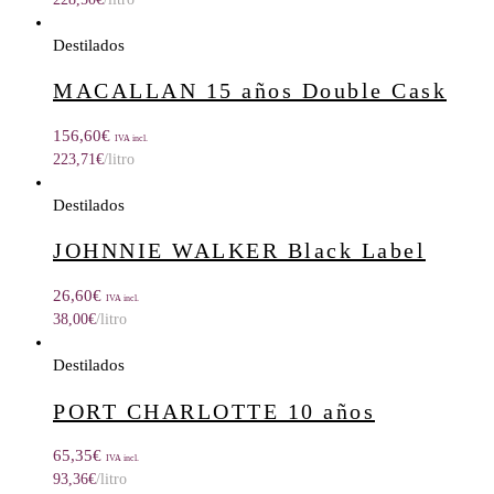
Destilados
MACALLAN 15 años Double Cask
156,60
€
IVA incl.
223,71
€
/litro
Destilados
JOHNNIE WALKER Black Label
26,60
€
IVA incl.
38,00
€
/litro
Destilados
PORT CHARLOTTE 10 años
65,35
€
IVA incl.
93,36
€
/litro