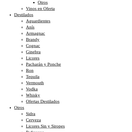
Otros
Vinos en Oferta
Destilados
Aguardientes
Anís
Armagnac
Brandy
Cognac
Ginebra
Licores
Pacharán y Ponche
Ron
Tequila
Vermouth
Vodka
Whisky
Ofertas Destilados
Otros
Sidra
Cerveza
Licores Sin y Siropes