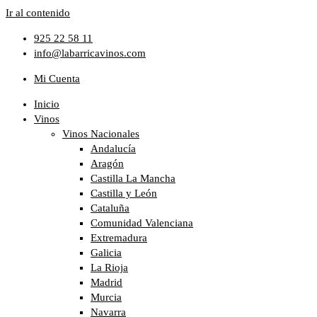
Ir al contenido
925 22 58 11
info@labarricavinos.com
Mi Cuenta
Inicio
Vinos
Vinos Nacionales
Andalucía
Aragón
Castilla La Mancha
Castilla y León
Cataluña
Comunidad Valenciana
Extremadura
Galicia
La Rioja
Madrid
Murcia
Navarra