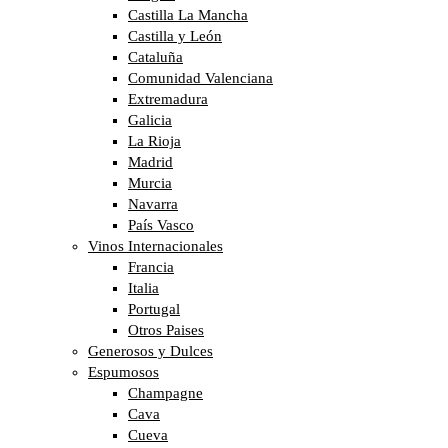
Castilla La Mancha
Castilla y León
Cataluña
Comunidad Valenciana
Extremadura
Galicia
La Rioja
Madrid
Murcia
Navarra
País Vasco
Vinos Internacionales
Francia
Italia
Portugal
Otros Paises
Generosos y Dulces
Espumosos
Champagne
Cava
Cueva