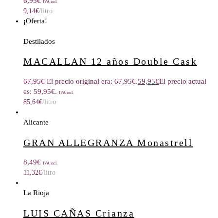
6,95
€
IVA incl.
9,14
€
/litro
¡Oferta!
Destilados
MACALLAN 12 años Double Cask
67,95
€
El precio original era: 67,95€.
59,95
€
El precio actual
es: 59,95€.
IVA incl.
85,64
€
/litro
Alicante
GRAN ALLEGRANZA Monastrell
8,49
€
IVA incl.
11,32
€
/litro
La Rioja
LUIS CAÑAS Crianza