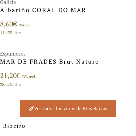
Galicia
Albariño CORAL DO MAR
8,60
€
IVA incl.
11,47
€
/litro
Espumosos
MAR DE FRADES Brut Nature
21,20
€
IVA incl.
28,27
€
/litro
Ver todos los vinos de Rías Baixas
Ribeiro