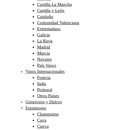
Castilla La Mancha
Castilla y León
Cataluña
Comunidad Valenciana
Extremadura
Galicia
La Rioja
Madrid
Murcia
Navarra
País Vasco
Vinos Internacionales
Francia
Italia
Portugal
Otros Paises
Generosos y Dulces
Espumosos
Champagne
Cava
Cueva