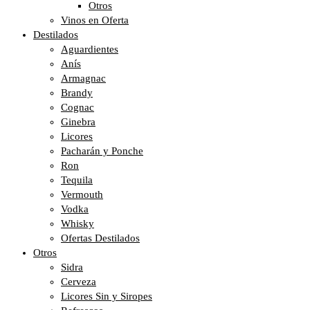
Otros
Vinos en Oferta
Destilados
Aguardientes
Anís
Armagnac
Brandy
Cognac
Ginebra
Licores
Pacharán y Ponche
Ron
Tequila
Vermouth
Vodka
Whisky
Ofertas Destilados
Otros
Sidra
Cerveza
Licores Sin y Siropes