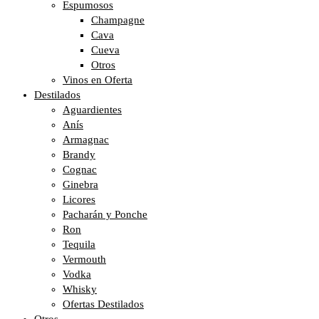
Espumosos
Champagne
Cava
Cueva
Otros
Vinos en Oferta
Destilados
Aguardientes
Anís
Armagnac
Brandy
Cognac
Ginebra
Licores
Pacharán y Ponche
Ron
Tequila
Vermouth
Vodka
Whisky
Ofertas Destilados