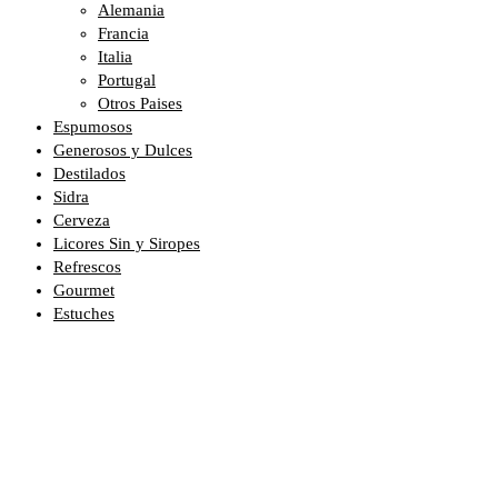
Alemania
Francia
Italia
Portugal
Otros Paises
Espumosos
Generosos y Dulces
Destilados
Sidra
Cerveza
Licores Sin y Siropes
Refrescos
Gourmet
Estuches