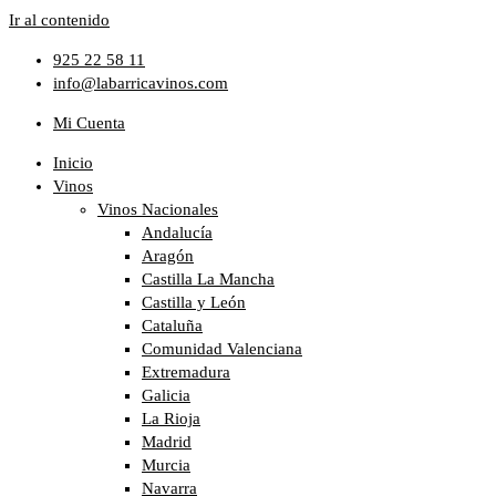
Ir al contenido
925 22 58 11
info@labarricavinos.com
Mi Cuenta
Inicio
Vinos
Vinos Nacionales
Andalucía
Aragón
Castilla La Mancha
Castilla y León
Cataluña
Comunidad Valenciana
Extremadura
Galicia
La Rioja
Madrid
Murcia
Navarra