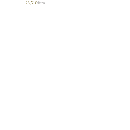
23,51
€
/litro