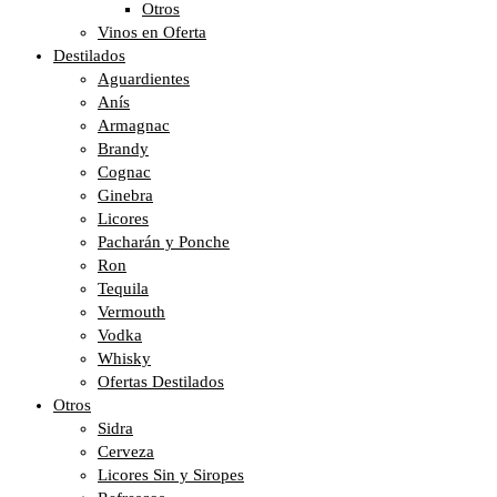
Otros
Vinos en Oferta
Destilados
Aguardientes
Anís
Armagnac
Brandy
Cognac
Ginebra
Licores
Pacharán y Ponche
Ron
Tequila
Vermouth
Vodka
Whisky
Ofertas Destilados
Otros
Sidra
Cerveza
Licores Sin y Siropes