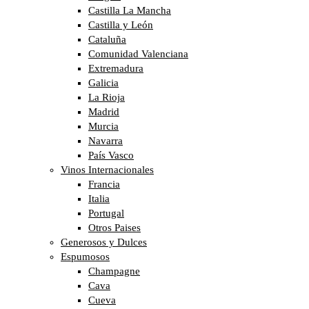
Castilla La Mancha
Castilla y León
Cataluña
Comunidad Valenciana
Extremadura
Galicia
La Rioja
Madrid
Murcia
Navarra
País Vasco
Vinos Internacionales
Francia
Italia
Portugal
Otros Paises
Generosos y Dulces
Espumosos
Champagne
Cava
Cueva