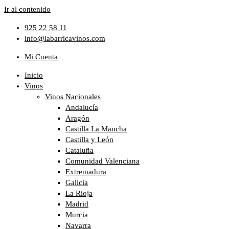
Ir al contenido
925 22 58 11
info@labarricavinos.com
Mi Cuenta
Inicio
Vinos
Vinos Nacionales
Andalucía
Aragón
Castilla La Mancha
Castilla y León
Cataluña
Comunidad Valenciana
Extremadura
Galicia
La Rioja
Madrid
Murcia
Navarra