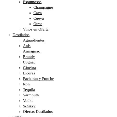
Espumosos
Champagne
Cava
Cueva
Otros
Vinos en Oferta
Destilados
Aguardientes
Anís
Armagnac
Brandy
Cognac
Ginebra
Licores
Pacharán y Ponche
Ron
Tequila
Vermouth
Vodka
Whisky
Ofertas Destilados