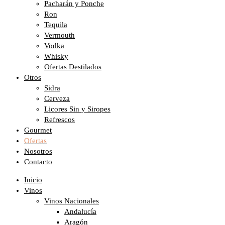
Pacharán y Ponche
Ron
Tequila
Vermouth
Vodka
Whisky
Ofertas Destilados
Otros
Sidra
Cerveza
Licores Sin y Siropes
Refrescos
Gourmet
Ofertas
Nosotros
Contacto
Inicio
Vinos
Vinos Nacionales
Andalucía
Aragón