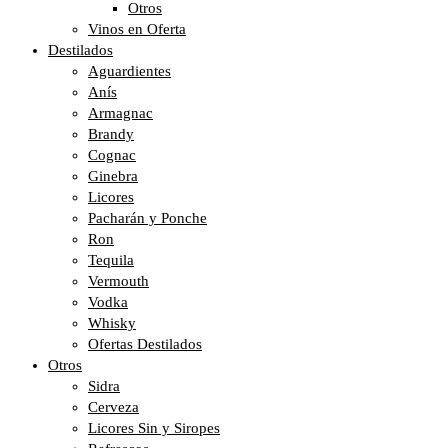
Otros
Vinos en Oferta
Destilados
Aguardientes
Anís
Armagnac
Brandy
Cognac
Ginebra
Licores
Pacharán y Ponche
Ron
Tequila
Vermouth
Vodka
Whisky
Ofertas Destilados
Otros
Sidra
Cerveza
Licores Sin y Siropes