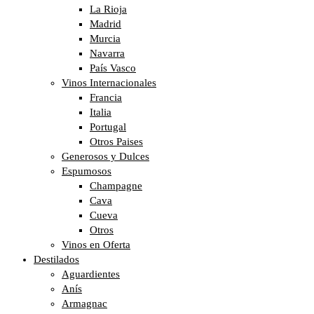
La Rioja
Madrid
Murcia
Navarra
País Vasco
Vinos Internacionales
Francia
Italia
Portugal
Otros Paises
Generosos y Dulces
Espumosos
Champagne
Cava
Cueva
Otros
Vinos en Oferta
Destilados
Aguardientes
Anís
Armagnac