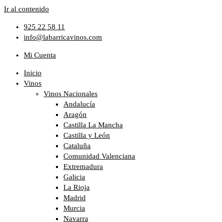
Ir al contenido
925 22 58 11
info@labarricavinos.com
Mi Cuenta
Inicio
Vinos
Vinos Nacionales
Andalucía
Aragón
Castilla La Mancha
Castilla y León
Cataluña
Comunidad Valenciana
Extremadura
Galicia
La Rioja
Madrid
Murcia
Navarra