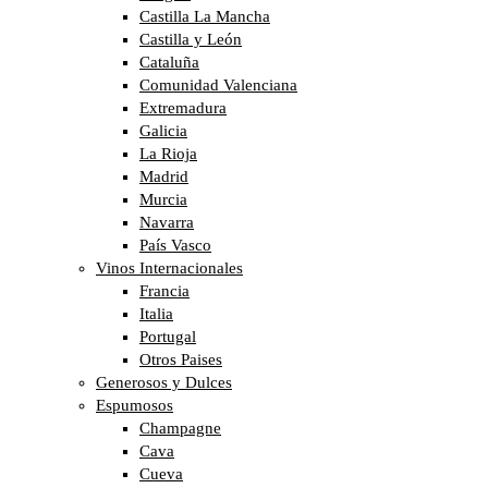
Castilla La Mancha
Castilla y León
Cataluña
Comunidad Valenciana
Extremadura
Galicia
La Rioja
Madrid
Murcia
Navarra
País Vasco
Vinos Internacionales
Francia
Italia
Portugal
Otros Paises
Generosos y Dulces
Espumosos
Champagne
Cava
Cueva