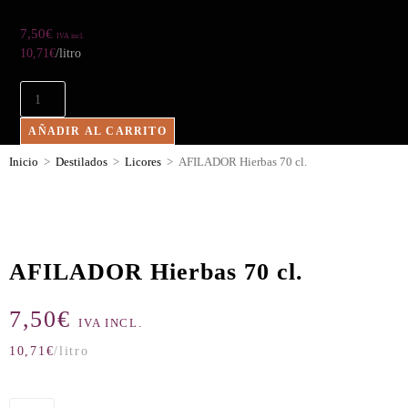
7,50
€
IVA incl.
10,71
€
/litro
AÑADIR AL CARRITO
Inicio
>
Destilados
>
Licores
>
AFILADOR Hierbas 70 cl.
AFILADOR Hierbas 70 cl.
7,50
€
IVA INCL.
10,71
€
/litro