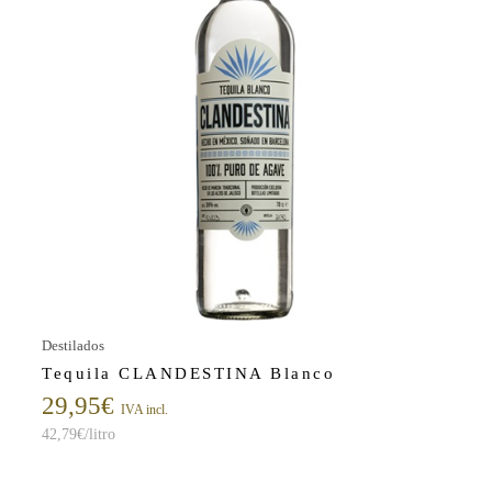
Destilados
Tequila CLANDESTINA Blanco
29,95
€
IVA incl.
42,79
€
/litro