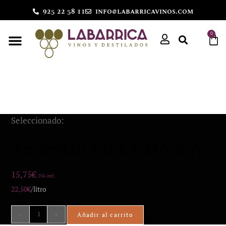
925 22 58 11
info@labarricavinos.com
0
Seleccionado:
Amaretto VILLA MASSA
15,75
€
IVA incl.
22,50
€
/litro
-
+
Añadir al carrito