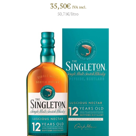
35,50
€
IVA incl.
50,71
€
/litro