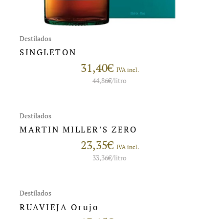
Destilados
SINGLETON
31,40
€
IVA incl.
44,86
€
/litro
Destilados
MARTIN MILLER’S ZERO
23,35
€
IVA incl.
33,36
€
/litro
Destilados
RUAVIEJA Orujo