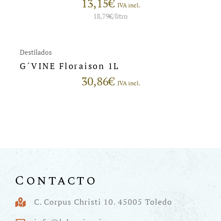
13,15
€
IVA incl.
18,79
€
/litro
Destilados
G´VINE Floraison 1L
30,86
€
IVA incl.
Contacto
C. Corpus Christi 10. 45005 Toledo