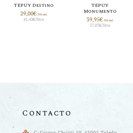
TEPUY Destino
TEPUY
Monumento
29,00
€
IVA incl.
39,95
€
41,43
€
/litro
IVA incl.
57,07
€
/litro
Contacto
C. Corpus Christi 10. 45005 Toledo