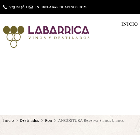
925 22 58 11
info@labarricavinos.com
INICIO
Inicio
>
Destilados
>
Ron
>
ANGOSTURA Reserva 3 años blanco