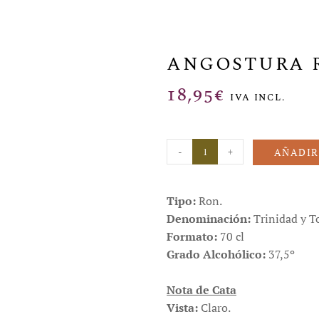
ANGOSTURA R
18,95
€
IVA INCL.
-
+
AÑADIR
Tipo:
Ron.
Denominación:
Trinidad y T
Formato:
70 cl
Grado Alcohólico:
37,5º
Nota de Cata
Vista:
Claro.