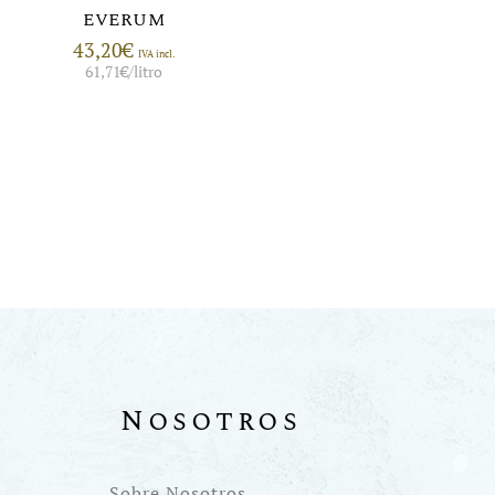
EVERUM
43,20
€
IVA incl.
61,71
€
/litro
Nosotros
Sobre Nosotros