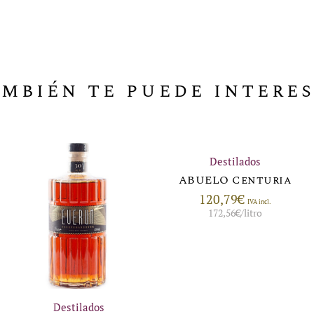
mbién te puede intere
Destilados
ABUELO Centuria
120,79
€
IVA incl.
172,56
€
/litro
Destilados