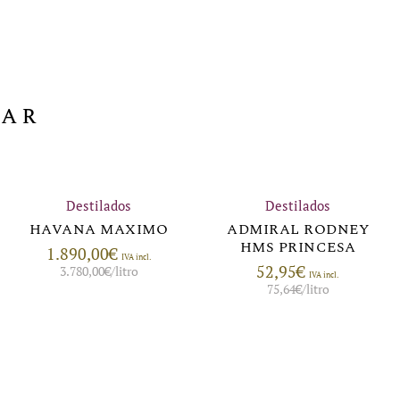
sar
Destilados
Destilados
HAVANA MAXIMO
ADMIRAL RODNEY
HMS PRINCESA
1.890,00
€
IVA incl.
52,95
€
3.780,00
€
/litro
IVA incl.
75,64
€
/litro