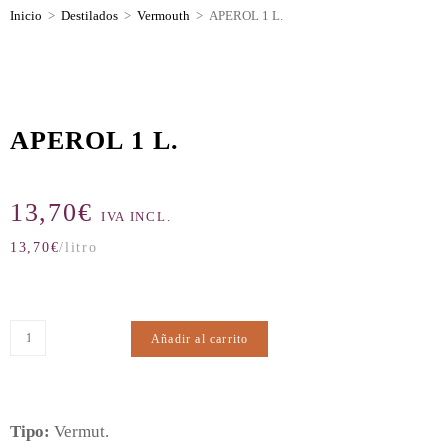
Inicio
>
Destilados
>
Vermouth
>
APEROL 1 L.
APEROL 1 L.
13,70
€
IVA INCL.
13,70
€
/litro
Añadir al carrito
Tipo:
Vermut.