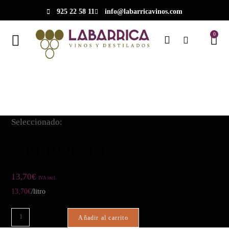
925 22 58 11
info@labarricavinos.com
0
Seleccionado:
APEROL 1 L.
13,70
€
IVA incl.
13,70
€
/litro
Añadir al carrito