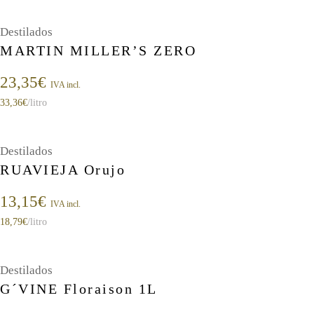
Destilados
MARTIN MILLER’S ZERO
23,35
€
IVA incl.
33,36
€
/litro
Destilados
RUAVIEJA Orujo
13,15
€
IVA incl.
18,79
€
/litro
Destilados
G´VINE Floraison 1L