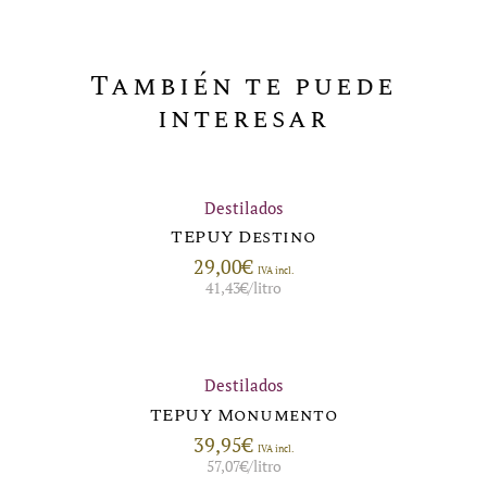
También te puede
interesar
Destilados
TEPUY Destino
29,00
€
IVA incl.
41,43
€
/litro
Destilados
TEPUY Monumento
39,95
€
IVA incl.
57,07
€
/litro