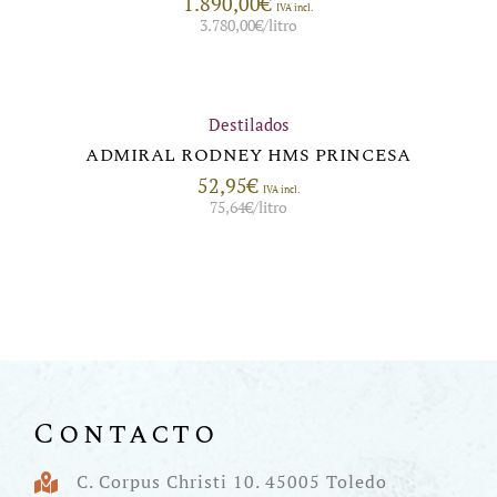
1.890,00
€
IVA incl.
3.780,00
€
/litro
Destilados
ADMIRAL RODNEY HMS PRINCESA
52,95
€
IVA incl.
75,64
€
/litro
Contacto
C. Corpus Christi 10. 45005 Toledo