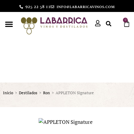
925 22 58 11
info@labarricavinos.com
0
Inicio
>
Destilados
>
Ron
>
APPLETON Signature