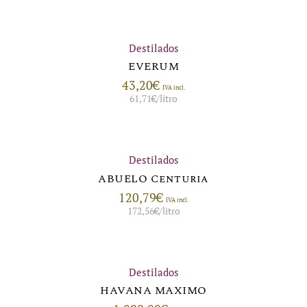
Destilados
EVERUM
43,20
€
IVA incl.
61,71
€
/litro
Destilados
ABUELO Centuria
120,79
€
IVA incl.
172,56
€
/litro
Destilados
HAVANA MAXIMO