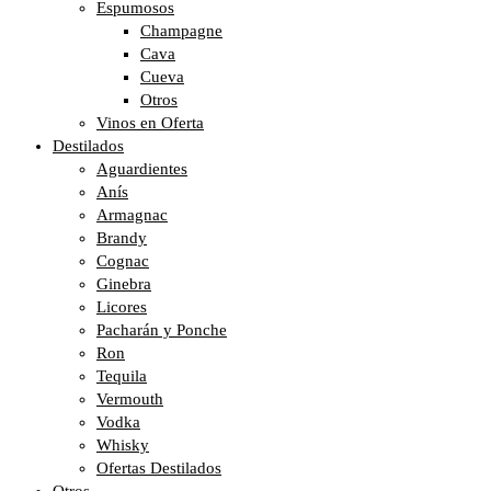
Espumosos
Champagne
Cava
Cueva
Otros
Vinos en Oferta
Destilados
Aguardientes
Anís
Armagnac
Brandy
Cognac
Ginebra
Licores
Pacharán y Ponche
Ron
Tequila
Vermouth
Vodka
Whisky
Ofertas Destilados