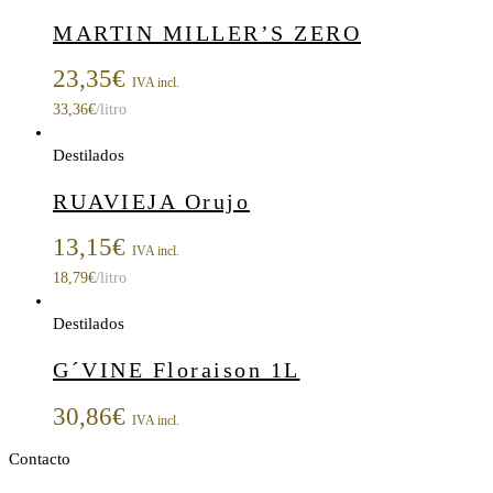
MARTIN MILLER’S ZERO
23,35
€
IVA incl.
33,36
€
/litro
Destilados
RUAVIEJA Orujo
13,15
€
IVA incl.
18,79
€
/litro
Destilados
G´VINE Floraison 1L
30,86
€
IVA incl.
Contacto