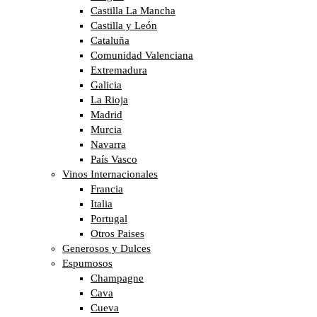
Castilla La Mancha
Castilla y León
Cataluña
Comunidad Valenciana
Extremadura
Galicia
La Rioja
Madrid
Murcia
Navarra
País Vasco
Vinos Internacionales
Francia
Italia
Portugal
Otros Paises
Generosos y Dulces
Espumosos
Champagne
Cava
Cueva