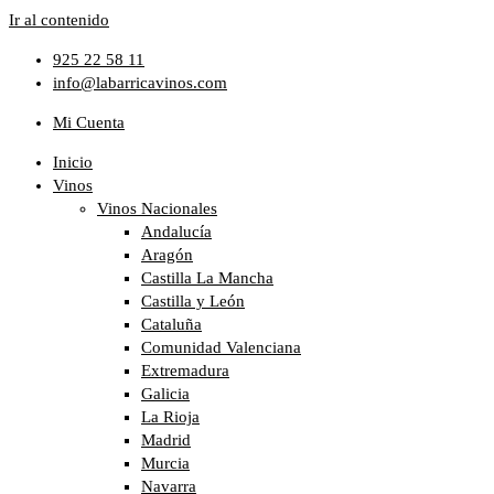
Ir al contenido
925 22 58 11
info@labarricavinos.com
Mi Cuenta
Inicio
Vinos
Vinos Nacionales
Andalucía
Aragón
Castilla La Mancha
Castilla y León
Cataluña
Comunidad Valenciana
Extremadura
Galicia
La Rioja
Madrid
Murcia
Navarra