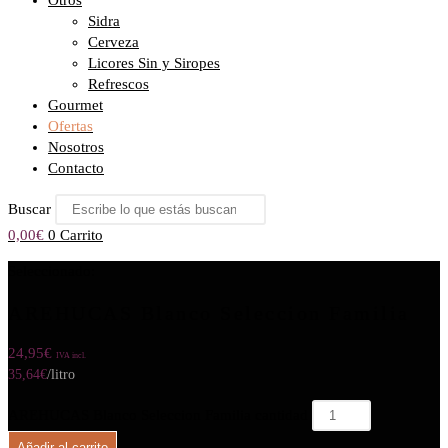
Otros
Sidra
Cerveza
Licores Sin y Siropes
Refrescos
Gourmet
Ofertas
Nosotros
Contacto
Buscar
0,00
€
0
Carrito
Seleccionado:
AREHUCAS Blanco Seleccion Familia
24,95
€
IVA incl.
35,64
€
/litro
AREHUCAS Blanco Seleccion Familia cantidad
Añadir al carrito