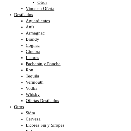
Otros
Vinos en Oferta
Destilados
Aguardientes
Anís
Armagnac
Brandy
Cognac
Ginebra
Licores
Pacharán y Ponche
Ron
Tequila
Vermouth
Vodka
Whisky
Ofertas Destilados
Otros
Sidra
Cerveza
Licores Sin y Siropes