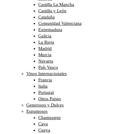
Castilla La Mancha
Castilla y León
Cataluña
Comunidad Valenciana
Extremadura
Galicia
La Rioja
Madrid
Murcia
Navarra
País Vasco
Vinos Internacionales
Francia
Italia
Portugal
Otros Paises
Generosos y Dulces
Espumosos
Champagne
Cava
Cueva