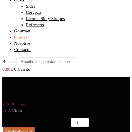
Otros
Sidra
Cerveza
Licores Sin y Siropes
Refrescos
Gourmet
Ofertas
Nosotros
Contacto
Buscar
0,00
€
0
Carrito
Seleccionado:
Armagnac SAINT VIVANT
22,60
€
IVA incl.
31,83
€
/litro
Armagnac SAINT VIVANT cantidad
Añadir al carrito