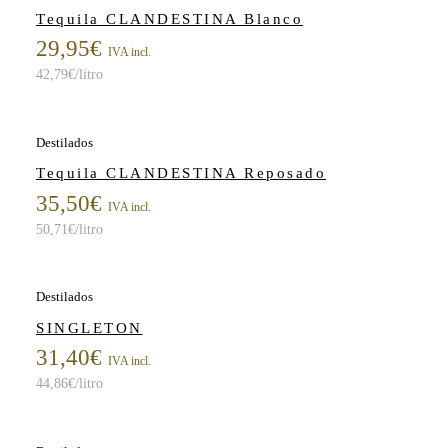
Tequila CLANDESTINA Blanco
29,95
€
IVA incl.
42,79
€
/litro
Destilados
Tequila CLANDESTINA Reposado
35,50
€
IVA incl.
50,71
€
/litro
Destilados
SINGLETON
31,40
€
IVA incl.
44,86
€
/litro