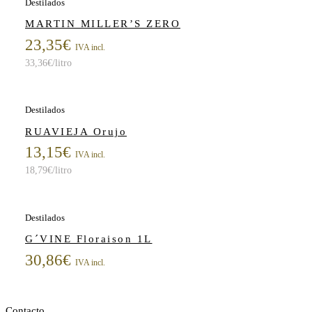
Destilados
MARTIN MILLER’S ZERO
23,35
€
IVA incl.
33,36
€
/litro
Destilados
RUAVIEJA Orujo
13,15
€
IVA incl.
18,79
€
/litro
Destilados
G´VINE Floraison 1L
30,86
€
IVA incl.
Contacto