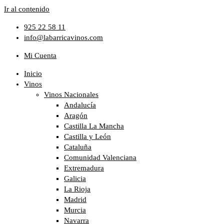
Ir al contenido
925 22 58 11
info@labarricavinos.com
Mi Cuenta
Inicio
Vinos
Vinos Nacionales
Andalucía
Aragón
Castilla La Mancha
Castilla y León
Cataluña
Comunidad Valenciana
Extremadura
Galicia
La Rioja
Madrid
Murcia
Navarra