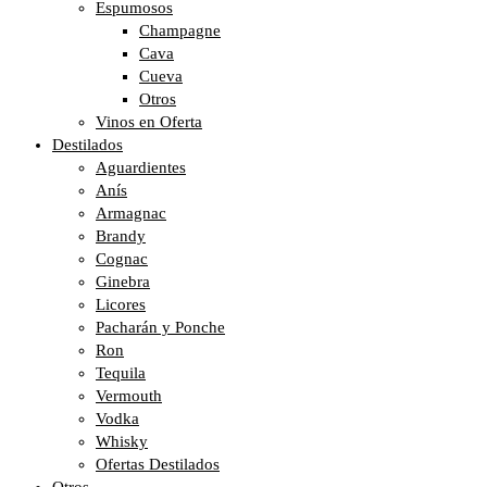
Espumosos
Champagne
Cava
Cueva
Otros
Vinos en Oferta
Destilados
Aguardientes
Anís
Armagnac
Brandy
Cognac
Ginebra
Licores
Pacharán y Ponche
Ron
Tequila
Vermouth
Vodka
Whisky
Ofertas Destilados