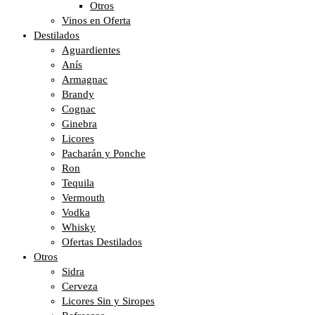
Otros
Vinos en Oferta
Destilados
Aguardientes
Anís
Armagnac
Brandy
Cognac
Ginebra
Licores
Pacharán y Ponche
Ron
Tequila
Vermouth
Vodka
Whisky
Ofertas Destilados
Otros
Sidra
Cerveza
Licores Sin y Siropes