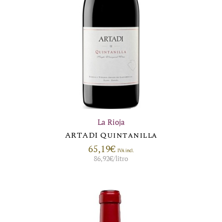
La Rioja
ARTADI Quintanilla
65,19
€
IVA incl.
86,92
€
/litro