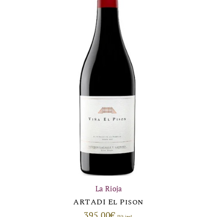
La Rioja
ARTADI El Pison
395,00
€
IVA incl.