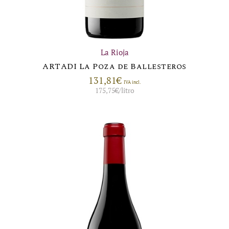
La Rioja
ARTADI La Poza de Ballesteros
131,81
€
IVA incl.
175,75
€
/litro