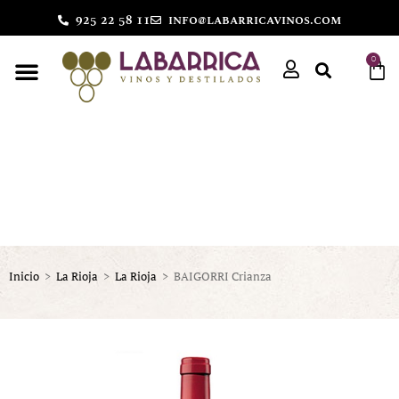
925 22 58 11
info@labarricavinos.com
0
Inicio
>
La Rioja
>
La Rioja
>
BAIGORRI Crianza