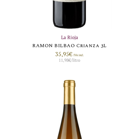
La Rioja
RAMON BILBAO Crianza 3L
35,95
€
IVA incl.
11,98
€
/litro