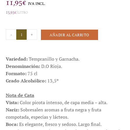
11,95
€
IVA INCL.
15,93
€
/litro
-
+
AÑADIR AL CARRITO
Variedad:
Tempranillo y Garnacha.
Denominación:
D.O Rioja.
Formato:
75 cl
Grado Alcohólico:
13,5º
Nota de Cata
Vista:
Color picota intenso, de capa media – alta.
Nariz:
Sobresalen aromas a fruta negra y fruta
compotada, especias y lácteos.
Boca:
Es elegante, fresco y sedoso. Largo final.