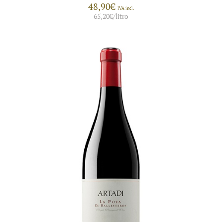
48,90
€
IVA incl.
65,20
€
/litro