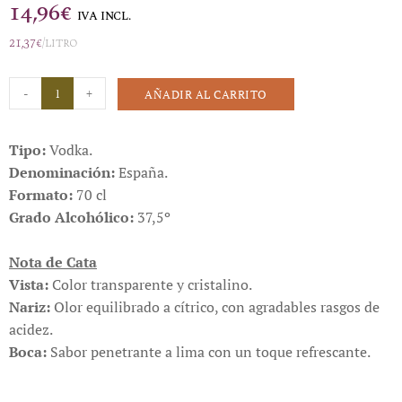
14,96
€
IVA INCL.
21,37
€
/litro
BEREMOT
-
+
AÑADIR AL CARRITO
Lima
cantidad
Tipo:
Vodka.
Denominación:
España.
Formato:
70 cl
Grado Alcohólico:
37,5º
Nota de Cata
Vista:
Color transparente y cristalino.
Nariz:
Olor equilibrado a cítrico, con agradables rasgos de
acidez.
Boca:
Sabor penetrante a lima con un toque refrescante.