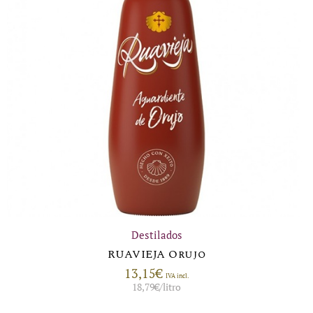
Destilados
RUAVIEJA Orujo
13,15
€
IVA incl.
18,79
€
/litro