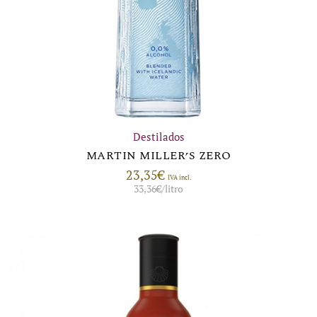
Destilados
MARTIN MILLER’S ZERO
23,35
€
IVA incl.
33,36
€
/litro