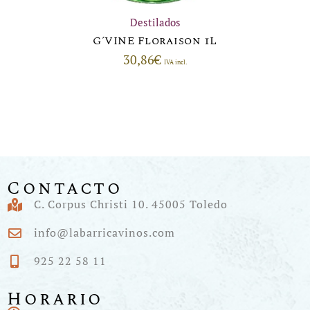
Destilados
G´VINE Floraison 1L
30,86
€
IVA incl.
Contacto
C. Corpus Christi 10. 45005 Toledo
info@labarricavinos.com
925 22 58 11
Horario