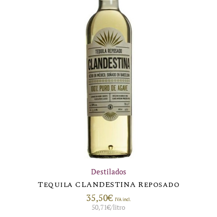
Destilados
Tequila CLANDESTINA Reposado
35,50
€
IVA incl.
50,71
€
/litro