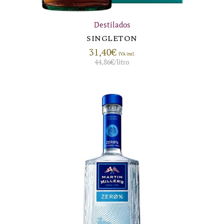
Destilados
SINGLETON
31,40
€
IVA incl.
44,86
€
/litro