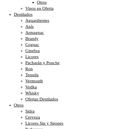
Otros
Vinos en Oferta
Destilados
Aguardientes
Anís
Armagnac
Brandy
Cognac
Ginebra
Licores
Pacharán y Ponche
Ron
Tequila
Vermouth
Vodka
Whisky
Ofertas Destilados
Otros
Sidra
Cerveza
Licores Sin y Siropes