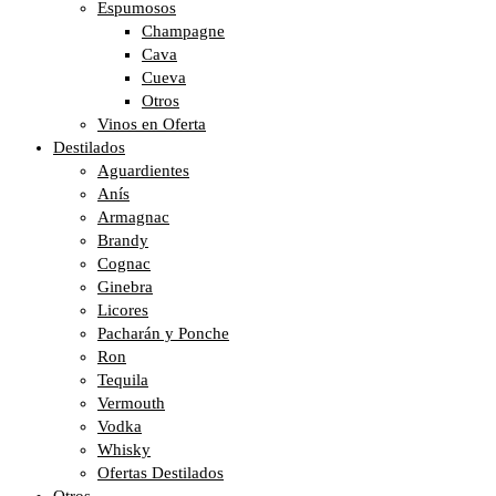
Espumosos
Champagne
Cava
Cueva
Otros
Vinos en Oferta
Destilados
Aguardientes
Anís
Armagnac
Brandy
Cognac
Ginebra
Licores
Pacharán y Ponche
Ron
Tequila
Vermouth
Vodka
Whisky
Ofertas Destilados