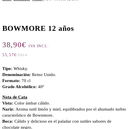
BOWMORE 12 años
38,90
€
IVA INCL.
55,57
€
/litro
Tipo:
Whisky.
Denominación:
Reino Unido.
Formato:
70 cl
Grado Alcohólico:
40º
Nota de Cata
Vista:
Color ámbar cálido.
Nariz:
Aroma sutil limón y miel, equilibrados por el ahumado turbio
característico de Bownmore.
Boca:
Cálido y delicioso en el paladar con sutiles sabores de
chocolate negro.