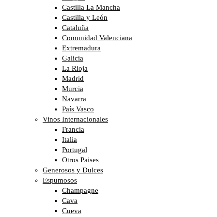
Castilla La Mancha
Castilla y León
Cataluña
Comunidad Valenciana
Extremadura
Galicia
La Rioja
Madrid
Murcia
Navarra
País Vasco
Vinos Internacionales
Francia
Italia
Portugal
Otros Paises
Generosos y Dulces
Espumosos
Champagne
Cava
Cueva