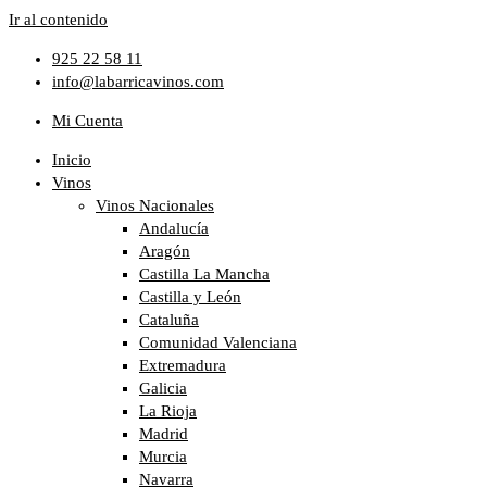
Ir al contenido
925 22 58 11
info@labarricavinos.com
Mi Cuenta
Inicio
Vinos
Vinos Nacionales
Andalucía
Aragón
Castilla La Mancha
Castilla y León
Cataluña
Comunidad Valenciana
Extremadura
Galicia
La Rioja
Madrid
Murcia
Navarra