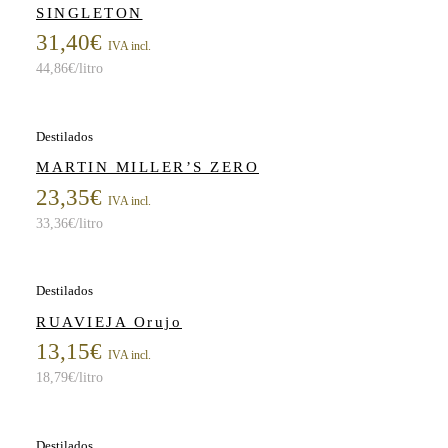
SINGLETON
31,40
€
IVA incl.
44,86
€
/litro
Destilados
MARTIN MILLER’S ZERO
23,35
€
IVA incl.
33,36
€
/litro
Destilados
RUAVIEJA Orujo
13,15
€
IVA incl.
18,79
€
/litro
Destilados