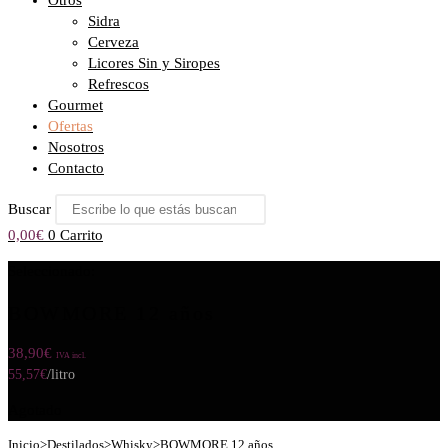
Otros
Sidra
Cerveza
Licores Sin y Siropes
Refrescos
Gourmet
Ofertas
Nosotros
Contacto
Buscar
0,00
€
0
Carrito
Seleccionado:
BOWMORE 12 años
38,90
€
IVA incl.
55,57
€
/litro
Agotado
Inicio
>
Destilados
>
Whisky
>
BOWMORE 12 años