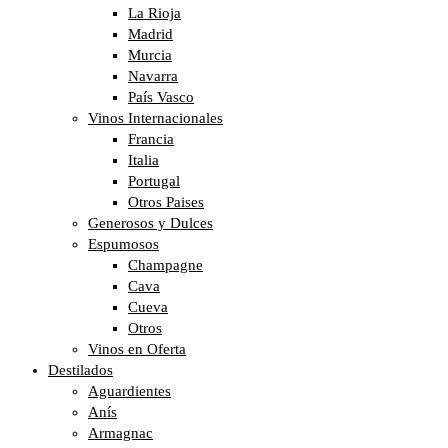
La Rioja
Madrid
Murcia
Navarra
País Vasco
Vinos Internacionales
Francia
Italia
Portugal
Otros Paises
Generosos y Dulces
Espumosos
Champagne
Cava
Cueva
Otros
Vinos en Oferta
Destilados
Aguardientes
Anís
Armagnac