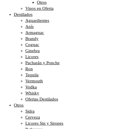
Otros
Vinos en Oferta
Destilados
Aguardientes
Anís
Armagnac
Brandy
Cognac
Ginebra
Licores
Pacharán y Ponche
Ron
Tequila
Vermouth
Vodka
Whisky
Ofertas Destilados
Otros
Sidra
Cerveza
Licores Sin y Siropes