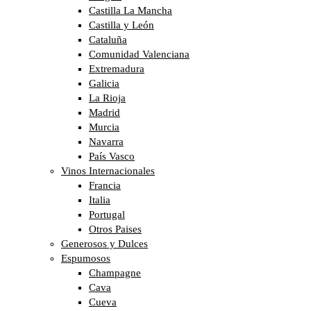
Castilla La Mancha
Castilla y León
Cataluña
Comunidad Valenciana
Extremadura
Galicia
La Rioja
Madrid
Murcia
Navarra
País Vasco
Vinos Internacionales
Francia
Italia
Portugal
Otros Paises
Generosos y Dulces
Espumosos
Champagne
Cava
Cueva