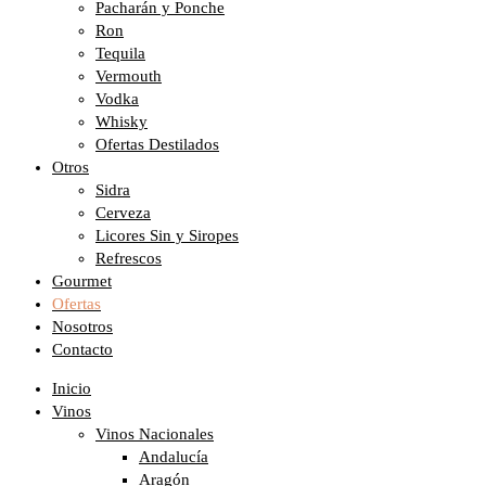
Pacharán y Ponche
Ron
Tequila
Vermouth
Vodka
Whisky
Ofertas Destilados
Otros
Sidra
Cerveza
Licores Sin y Siropes
Refrescos
Gourmet
Ofertas
Nosotros
Contacto
Inicio
Vinos
Vinos Nacionales
Andalucía
Aragón