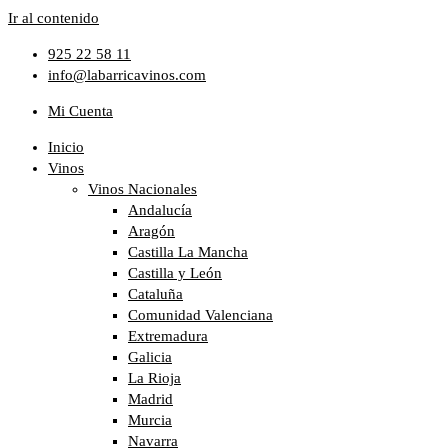
Ir al contenido
925 22 58 11
info@labarricavinos.com
Mi Cuenta
Inicio
Vinos
Vinos Nacionales
Andalucía
Aragón
Castilla La Mancha
Castilla y León
Cataluña
Comunidad Valenciana
Extremadura
Galicia
La Rioja
Madrid
Murcia
Navarra