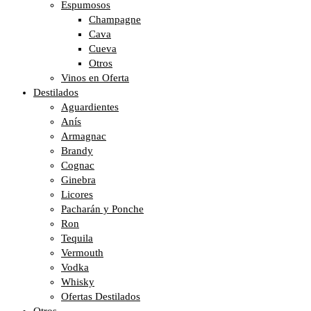
Espumosos
Champagne
Cava
Cueva
Otros
Vinos en Oferta
Destilados
Aguardientes
Anís
Armagnac
Brandy
Cognac
Ginebra
Licores
Pacharán y Ponche
Ron
Tequila
Vermouth
Vodka
Whisky
Ofertas Destilados