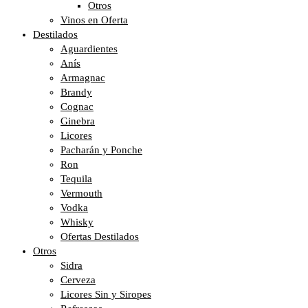
Otros
Vinos en Oferta
Destilados
Aguardientes
Anís
Armagnac
Brandy
Cognac
Ginebra
Licores
Pacharán y Ponche
Ron
Tequila
Vermouth
Vodka
Whisky
Ofertas Destilados
Otros
Sidra
Cerveza
Licores Sin y Siropes