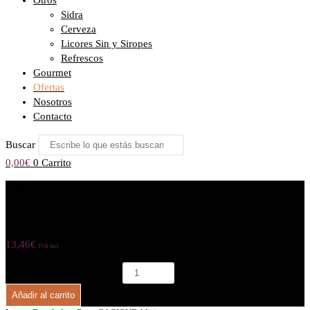
Otros
Sidra
Cerveza
Licores Sin y Siropes
Refrescos
Gourmet
Ofertas
Nosotros
Contacto
Buscar
0,00
€
0
Carrito
Seleccionado:
CACIQUE Añejo
13,46
€
IVA incl.
CACIQUE Añejo cantidad
Añadir al carrito