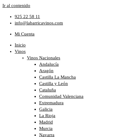
Ir al contenido
925 22 58 11
info@labarricavinos.com
Mi Cuenta
Inicio
Vinos
Vinos Nacionales
Andalucía
Aragón
Castilla La Mancha
Castilla y León
Cataluña
Comunidad Valenciana
Extremadura
Galicia
La Rioja
Madrid
Murcia
Navarra