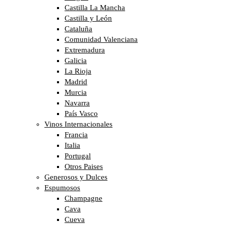
Castilla La Mancha
Castilla y León
Cataluña
Comunidad Valenciana
Extremadura
Galicia
La Rioja
Madrid
Murcia
Navarra
País Vasco
Vinos Internacionales
Francia
Italia
Portugal
Otros Paises
Generosos y Dulces
Espumosos
Champagne
Cava
Cueva