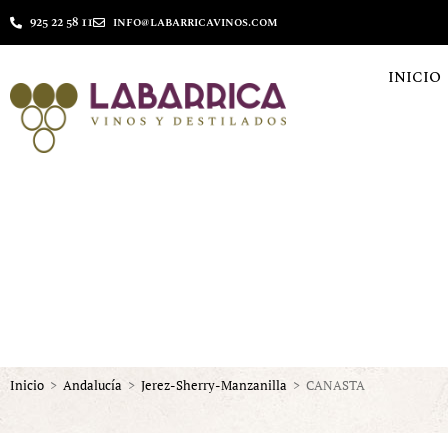
925 22 58 11
info@labarricavinos.com
INICIO
Inicio
>
Andalucía
>
Jerez-Sherry-Manzanilla
>
CANASTA