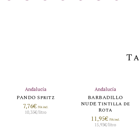
Ta
Andalucía
Andalucía
PANDO Spritz
BARBADILLO
NUDE Tintilla de
7,76
€
IVA incl.
Rota
10,35
€
/litro
11,95
€
IVA incl.
15,93
€
/litro