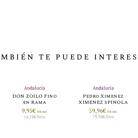
mbién te puede intere
Andalucía
Andalucía
DON ZOILO Fino
Pedro Ximenez
en Rama
XIMENEZ SPINOLA
9,95
€
59,96
€
IVA incl.
IVA incl.
14,21
€
/litro
79,95
€
/litro