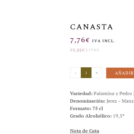
CANASTA
7,76
€
IVA INCL.
10,35
€
/litro
-
+
AÑADIR
Variedad:
Palomino y Pedro
Denominación:
Jerez – Manz
Formato: 75 cl
Grado Alcohólico:
19,5º
Nota de Cata