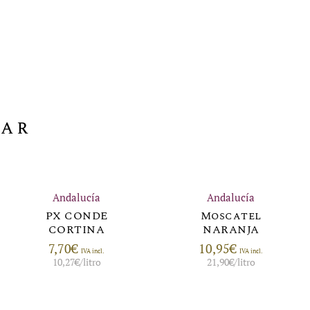
sar
Andalucía
Andalucía
PX CONDE
Moscatel
CORTINA
NARANJA
7,70
€
10,95
€
IVA incl.
IVA incl.
10,27
€
/litro
21,90
€
/litro