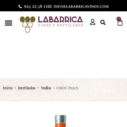
925 22 58 11
info@labarricavinos.com
0
Inicio
>
Destilados
>
Vodka
>
CIROC Peach