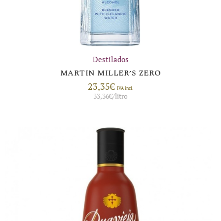
Destilados
MARTIN MILLER’S ZERO
23,35
€
IVA incl.
33,36
€
/litro