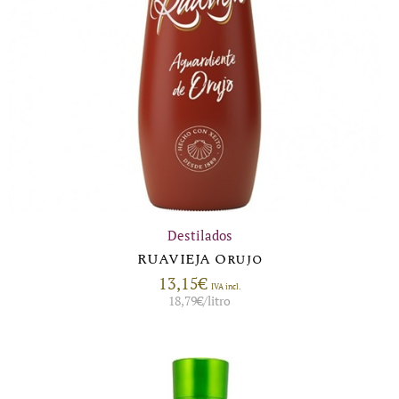
Destilados
RUAVIEJA Orujo
13,15
€
IVA incl.
18,79
€
/litro