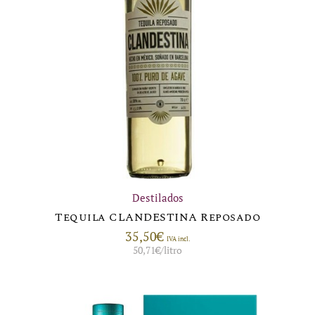
Destilados
Tequila CLANDESTINA Reposado
35,50
€
IVA incl.
50,71
€
/litro