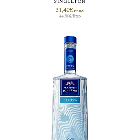
SINGLETON
31,40
€
IVA incl.
44,86
€
/litro