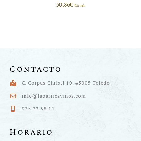
30,86
€
IVA incl.
Contacto
C. Corpus Christi 10. 45005 Toledo
info@labarricavinos.com
925 22 58 11
Horario