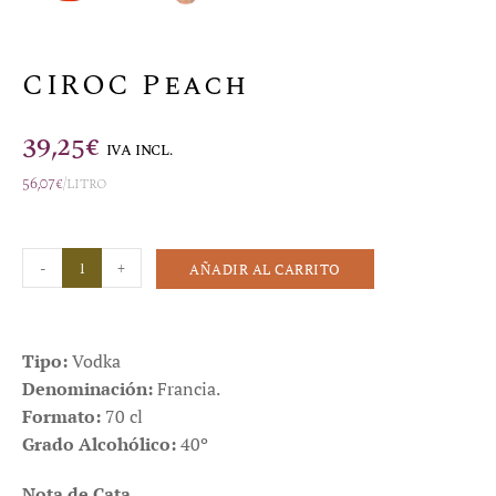
CIROC Peach
39,25
€
IVA INCL.
56,07
€
/litro
-
+
AÑADIR AL CARRITO
Tipo:
Vodka
Denominación:
Francia.
Formato:
70 cl
Grado Alcohólico:
40º
Nota de Cata