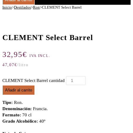
Inicio
>
Destilados
>
Ron
>
CLEMENT Select Barrel
CLEMENT Select Barrel
32,95
€
IVA INCL.
47,07
€
/litro
CLEMENT Select Barrel cantidad
Añadir al carrito
Tipo:
Ron.
Denominación:
Francia.
Formato:
70 cl
Grado Alcohólico:
40º