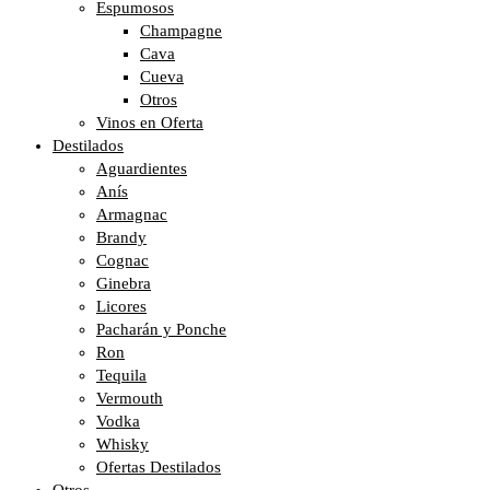
Espumosos
Champagne
Cava
Cueva
Otros
Vinos en Oferta
Destilados
Aguardientes
Anís
Armagnac
Brandy
Cognac
Ginebra
Licores
Pacharán y Ponche
Ron
Tequila
Vermouth
Vodka
Whisky
Ofertas Destilados