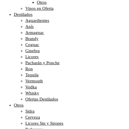
Otros
Vinos en Oferta
Destilados
Aguardientes
Anís
Armagnac
Brandy
Cognac
Ginebra
Licores
Pacharán y Ponche
Ron
Tequila
Vermouth
Vodka
Whisky
Ofertas Destilados
Otros
Sidra
Cerveza
Licores Sin y Siropes