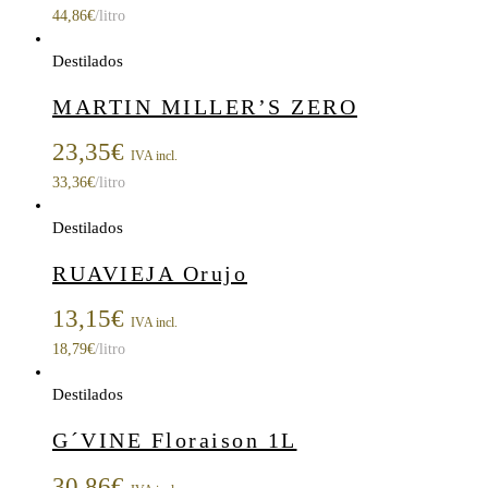
44,86
€
/litro
Destilados
MARTIN MILLER’S ZERO
23,35
€
IVA incl.
33,36
€
/litro
Destilados
RUAVIEJA Orujo
13,15
€
IVA incl.
18,79
€
/litro
Destilados
G´VINE Floraison 1L
30,86
€