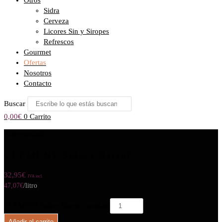
Otros
Sidra
Cerveza
Licores Sin y Siropes
Refrescos
Gourmet
Ofertas
Nosotros
Contacto
Buscar
0,00
€
0
Carrito
Seleccionado:
CLEMENT Select Barrel
32,95
€
IVA incl.
47,07
€
/litro
CLEMENT Select Barrel cantidad
Añadir al carrito