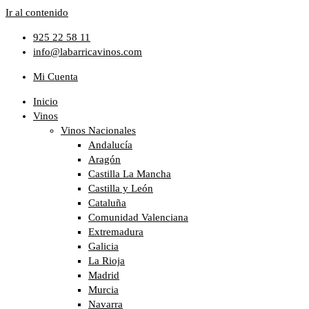
Ir al contenido
925 22 58 11
info@labarricavinos.com
Mi Cuenta
Inicio
Vinos
Vinos Nacionales
Andalucía
Aragón
Castilla La Mancha
Castilla y León
Cataluña
Comunidad Valenciana
Extremadura
Galicia
La Rioja
Madrid
Murcia
Navarra