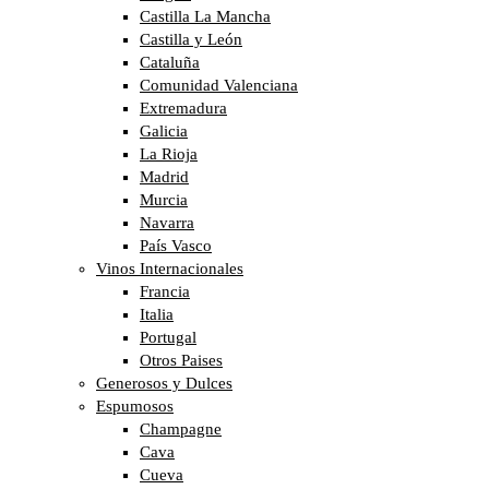
Castilla La Mancha
Castilla y León
Cataluña
Comunidad Valenciana
Extremadura
Galicia
La Rioja
Madrid
Murcia
Navarra
País Vasco
Vinos Internacionales
Francia
Italia
Portugal
Otros Paises
Generosos y Dulces
Espumosos
Champagne
Cava
Cueva