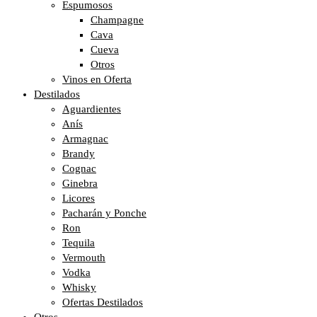
Espumosos
Champagne
Cava
Cueva
Otros
Vinos en Oferta
Destilados
Aguardientes
Anís
Armagnac
Brandy
Cognac
Ginebra
Licores
Pacharán y Ponche
Ron
Tequila
Vermouth
Vodka
Whisky
Ofertas Destilados