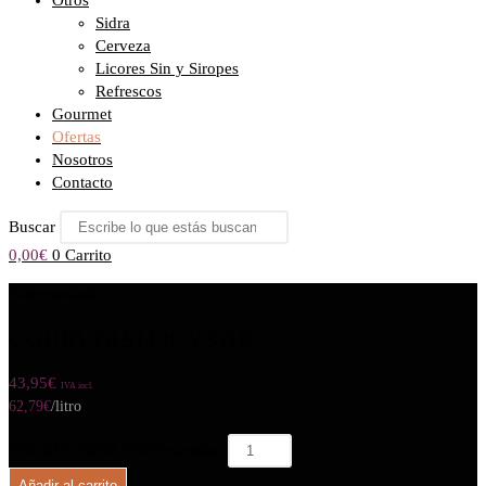
Otros
Sidra
Cerveza
Licores Sin y Siropes
Refrescos
Gourmet
Ofertas
Nosotros
Contacto
Buscar
0,00
€
0
Carrito
Seleccionado:
COURVOISIER VSOP
43,95
€
IVA incl.
62,79
€
/litro
COURVOISIER VSOP cantidad
Añadir al carrito