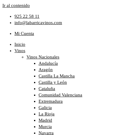
Ir al contenido
925 22 58 11
info@labarricavinos.com
Mi Cuenta
Inicio
Vinos
Vinos Nacionales
Andalucía
Aragón
Castilla La Mancha
Castilla y León
Cataluña
Comunidad Valenciana
Extremadura
Galicia
La Rioja
Madrid
Murcia
Navarra