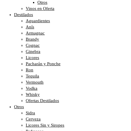
Otros
Vinos en Oferta
Destilados
Aguardientes
Anís
Armagnac
Brandy
Cognac
Ginebra
Licores
Pacharán y Ponche
Ron
Tequila
Vermouth
Vodka
Whisky
Ofertas Destilados
Otros
Sidra
Cerveza
Licores Sin y Siropes