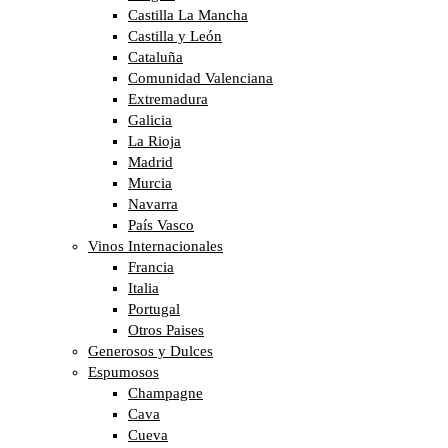
Castilla La Mancha
Castilla y León
Cataluña
Comunidad Valenciana
Extremadura
Galicia
La Rioja
Madrid
Murcia
Navarra
País Vasco
Vinos Internacionales
Francia
Italia
Portugal
Otros Paises
Generosos y Dulces
Espumosos
Champagne
Cava
Cueva