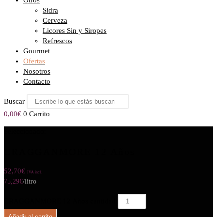
Otros
Sidra
Cerveza
Licores Sin y Siropes
Refrescos
Gourmet
Ofertas
Nosotros
Contacto
Buscar
0,00
€
0
Carrito
Seleccionado:
CRAGGANMORE 12 Años
52,70
€
IVA incl.
75,29
€
/litro
CRAGGANMORE 12 Años cantidad
Añadir al carrito