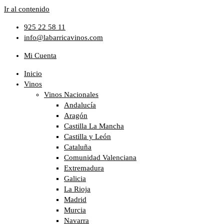
Ir al contenido
925 22 58 11
info@labarricavinos.com
Mi Cuenta
Inicio
Vinos
Vinos Nacionales
Andalucía
Aragón
Castilla La Mancha
Castilla y León
Cataluña
Comunidad Valenciana
Extremadura
Galicia
La Rioja
Madrid
Murcia
Navarra