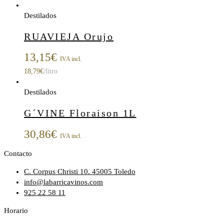
Destilados
RUAVIEJA Orujo
13,15
€
IVA incl.
18,79
€
/litro
Destilados
G´VINE Floraison 1L
30,86
€
IVA incl.
Contacto
C. Corpus Christi 10. 45005 Toledo
info@labarricavinos.com
925 22 58 11
Horario