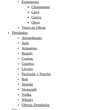
Espumosos
Champagne
Cava
Cueva
Otros
Vinos en Oferta
Destilados
Aguardientes
Anís
Armagnac
Brandy
Cognac
Ginebra
Licores
Pacharán y Ponche
Ron
Tequila
Vermouth
Vodka
Whisky
Ofertas Destilados