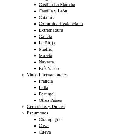
Castilla La Mancha
Castilla y León
Cataluña
Comunidad Valenciana
Extremadura
Galicia
La Rioja
Madrid
Murcia
Navarra
País Vasco
Vinos Internacionales
Francia
Italia
Portugal
Otros Paises
Generosos y Dulces
Espumosos
Champagne
Cava
Cueva