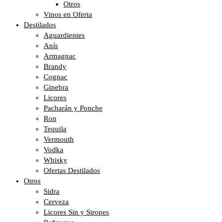
Otros
Vinos en Oferta
Destilados
Aguardientes
Anís
Armagnac
Brandy
Cognac
Ginebra
Licores
Pacharán y Ponche
Ron
Tequila
Vermouth
Vodka
Whisky
Ofertas Destilados
Otros
Sidra
Cerveza
Licores Sin y Siropes