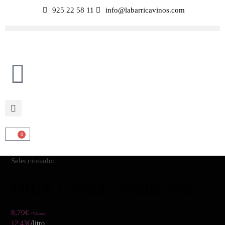
925 22 58 11
info@labarricavinos.com
0
Seleccionado:
DIEX Crema Tequila con…
8,70
€
IVA incl.
12,43
€
/litro