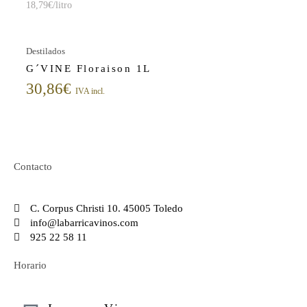
18,79
€
/litro
Destilados
G´VINE Floraison 1L
30,86
€
IVA incl.
Contacto
C. Corpus Christi 10. 45005 Toledo
info@labarricavinos.com
925 22 58 11
Horario