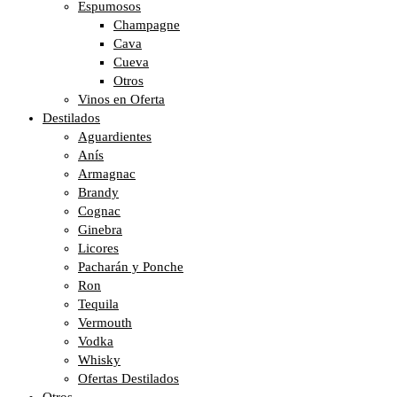
Espumosos
Champagne
Cava
Cueva
Otros
Vinos en Oferta
Destilados
Aguardientes
Anís
Armagnac
Brandy
Cognac
Ginebra
Licores
Pacharán y Ponche
Ron
Tequila
Vermouth
Vodka
Whisky
Ofertas Destilados