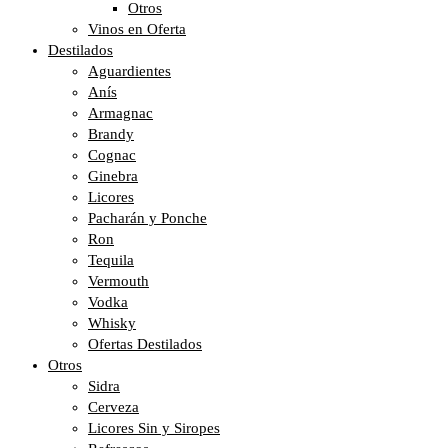
Otros
Vinos en Oferta
Destilados
Aguardientes
Anís
Armagnac
Brandy
Cognac
Ginebra
Licores
Pacharán y Ponche
Ron
Tequila
Vermouth
Vodka
Whisky
Ofertas Destilados
Otros
Sidra
Cerveza
Licores Sin y Siropes