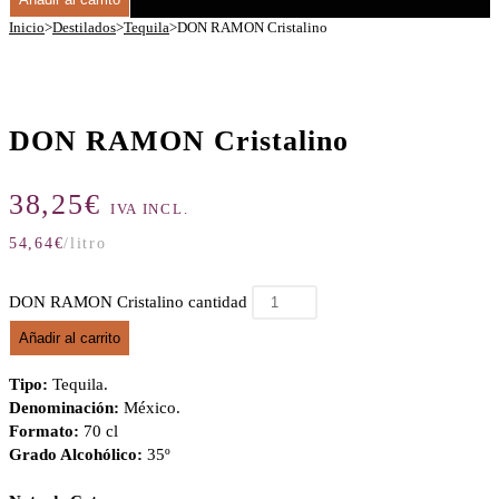
Inicio
>
Destilados
>
Tequila
>
DON RAMON Cristalino
DON RAMON Cristalino
38,25
€
IVA INCL.
54,64
€
/litro
DON RAMON Cristalino cantidad
Añadir al carrito
Tipo:
Tequila.
Denominación:
México.
Formato:
70 cl
Grado Alcohólico:
35º