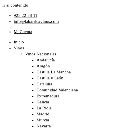
Ir al contenido
925 22 58 11
info@labarricavinos.com
Mi Cuenta
Inicio
Vinos
Vinos Nacionales
Andalucía
Aragón
Castilla La Mancha
Castilla y León
Cataluña
Comunidad Valenciana
Extremadura
Galicia
La Rioja
Madrid
Murcia
Navarra