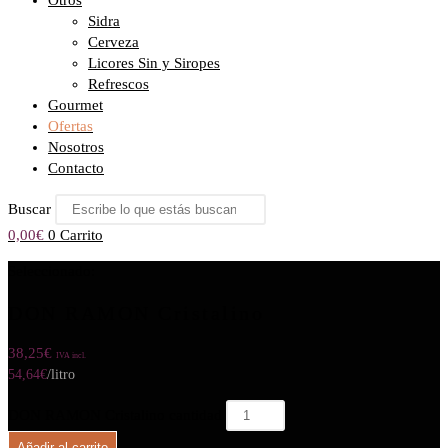
Otros
Sidra
Cerveza
Licores Sin y Siropes
Refrescos
Gourmet
Ofertas
Nosotros
Contacto
Buscar
0,00
€
0
Carrito
Seleccionado:
DON RAMON Cristalino
38,25
€
IVA incl.
54,64
€
/litro
DON RAMON Cristalino cantidad
Añadir al carrito