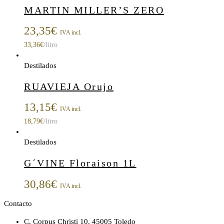
MARTIN MILLER’S ZERO
23,35
€
IVA incl.
33,36
€
/litro
Destilados
RUAVIEJA Orujo
13,15
€
IVA incl.
18,79
€
/litro
Destilados
G´VINE Floraison 1L
30,86
€
IVA incl.
Contacto
C. Corpus Christi 10. 45005 Toledo