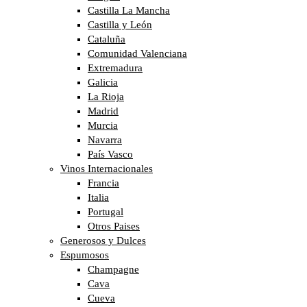
Castilla La Mancha
Castilla y León
Cataluña
Comunidad Valenciana
Extremadura
Galicia
La Rioja
Madrid
Murcia
Navarra
País Vasco
Vinos Internacionales
Francia
Italia
Portugal
Otros Paises
Generosos y Dulces
Espumosos
Champagne
Cava
Cueva