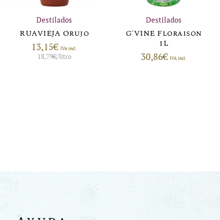
Destilados
Destilados
RUAVIEJA Orujo
G´VINE Floraison
1L
13,15
€
IVA incl.
30,86
€
18,79
€
/litro
IVA incl.