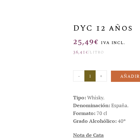
DYC 12 años
25,49
€
IVA INCL.
36,41
€
/litro
-
+
AÑADIR
Tipo:
Whisky.
Denominación:
España.
Formato:
70 cl
Grado Alcohólico:
40º
Nota de Cata