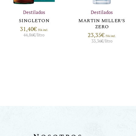
Destilados
Destilados
SINGLETON
MARTIN MILLER’S
ZERO
31,40
€
IVA incl.
23,35
€
44,86
€
/litro
IVA incl.
33,36
€
/litro