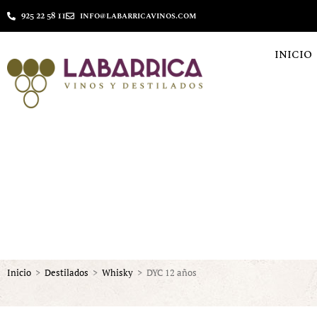
925 22 58 11
info@labarricavinos.com
INICIO
Inicio
>
Destilados
>
Whisky
>
DYC 12 años