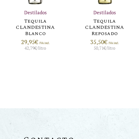
Destilados
Destilados
Tequila
Tequila
CLANDESTINA
CLANDESTINA
Blanco
Reposado
29,95
€
35,50
€
IVA incl.
IVA incl.
42,79
€
/litro
50,71
€
/litro