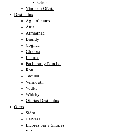
Otros
Vinos en Oferta
Destilados
Aguardientes
Anís
Armagnac
Brandy
Cognac
Ginebra
Licores
Pacharán y Ponche
Ron
Tequila
Vermouth
Vodka
Whisky
Ofertas Destilados
Otros
Sidra
Cerveza
Licores Sin y Siropes