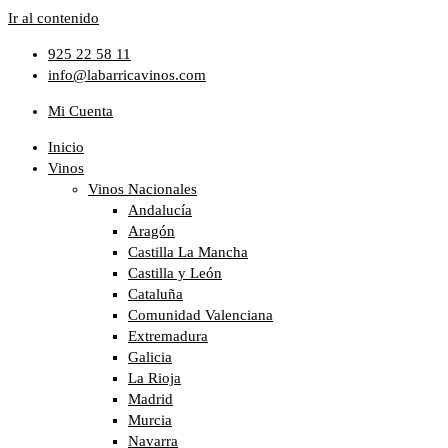
Ir al contenido
925 22 58 11
info@labarricavinos.com
Mi Cuenta
Inicio
Vinos
Vinos Nacionales
Andalucía
Aragón
Castilla La Mancha
Castilla y León
Cataluña
Comunidad Valenciana
Extremadura
Galicia
La Rioja
Madrid
Murcia
Navarra