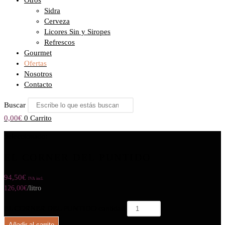
Otros
Sidra
Cerveza
Licores Sin y Siropes
Refrescos
Gourmet
Ofertas
Nosotros
Contacto
Buscar
0,00
€
0
Carrito
Seleccionado:
EL CORNER DEL PUNTIDO
94,50
€
IVA incl.
126,00
€
/litro
EL CORNER DEL PUNTIDO cantidad
Añadir al carrito