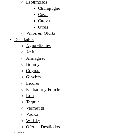
Espumosos
Champagne
Cava
Cueva
Otros
Vinos en Oferta
Destilados
Aguardientes
Anís
Armagnac
Brandy
Cognac
Ginebra
Licores
Pacharán y Ponche
Ron
Tequila
Vermouth
Vodka
Whisky
Ofertas Destilados