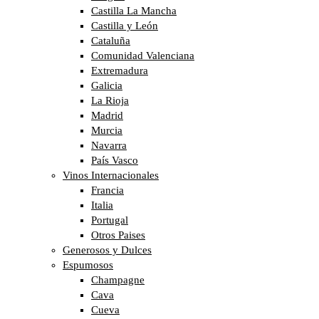
Castilla La Mancha
Castilla y León
Cataluña
Comunidad Valenciana
Extremadura
Galicia
La Rioja
Madrid
Murcia
Navarra
País Vasco
Vinos Internacionales
Francia
Italia
Portugal
Otros Paises
Generosos y Dulces
Espumosos
Champagne
Cava
Cueva