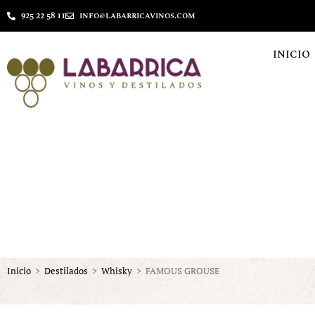
925 22 58 11
info@labarricavinos.com
INICIO
Inicio
>
Destilados
>
Whisky
>
FAMOUS GROUSE