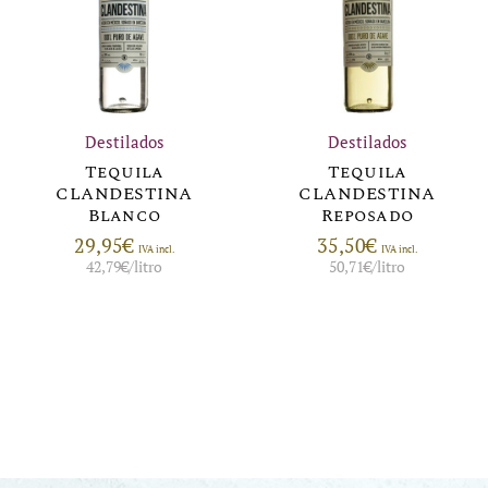
Destilados
Destilados
Tequila
Tequila
CLANDESTINA
CLANDESTINA
Blanco
Reposado
29,95
€
35,50
€
IVA incl.
IVA incl.
42,79
€
/litro
50,71
€
/litro