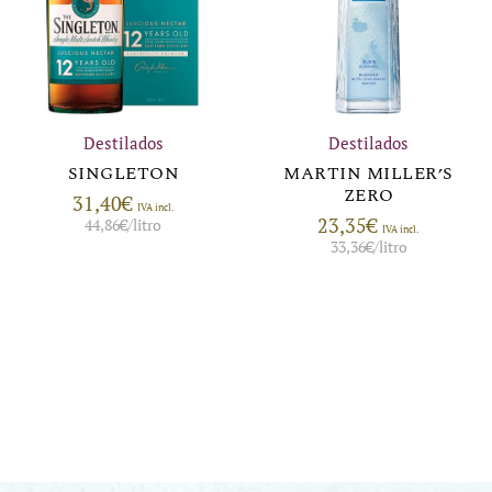
Destilados
Destilados
SINGLETON
MARTIN MILLER’S
ZERO
31,40
€
IVA incl.
23,35
€
44,86
€
/litro
IVA incl.
33,36
€
/litro