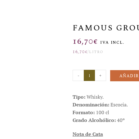
FAMOUS GRO
16,70
€
IVA INCL.
16,70
€
/litro
-
+
AÑADIR
Tipo:
Whisky.
Denominación:
Escocia.
Formato:
100 cl
Grado Alcohólico:
40º
Nota de Cata