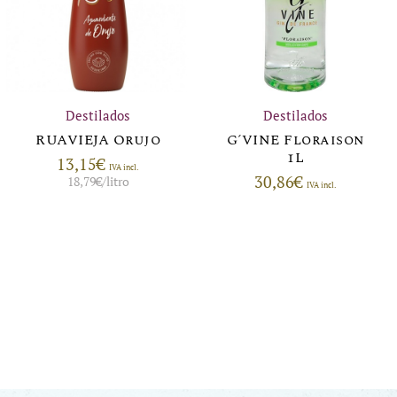
Destilados
Destilados
RUAVIEJA Orujo
G´VINE Floraison
1L
13,15
€
IVA incl.
30,86
€
18,79
€
/litro
IVA incl.