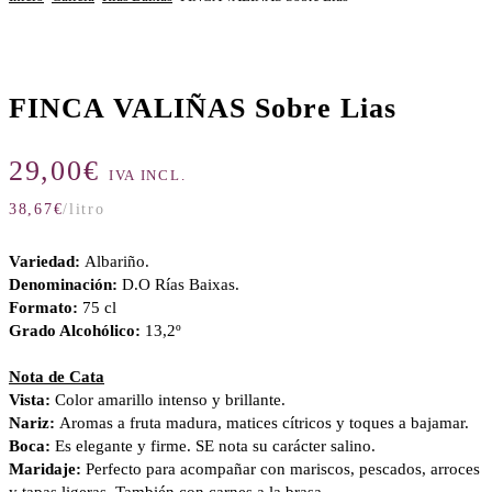
FINCA VALIÑAS Sobre Lias
29,00
€
IVA INCL.
38,67
€
/litro
Variedad:
Albariño.
Denominación:
D.O Rías Baixas.
Formato:
75 cl
Grado Alcohólico:
13,2º
Nota de Cata
Vista:
Color amarillo intenso y brillante.
Nariz:
Aromas a fruta madura, matices cítricos y toques a bajamar.
Boca:
Es elegante y firme. SE nota su carácter salino.
Maridaje:
Perfecto para acompañar con mariscos, pescados, arroces