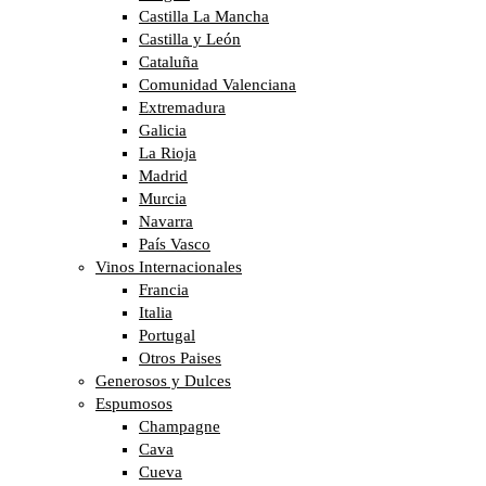
Castilla La Mancha
Castilla y León
Cataluña
Comunidad Valenciana
Extremadura
Galicia
La Rioja
Madrid
Murcia
Navarra
País Vasco
Vinos Internacionales
Francia
Italia
Portugal
Otros Paises
Generosos y Dulces
Espumosos
Champagne
Cava
Cueva