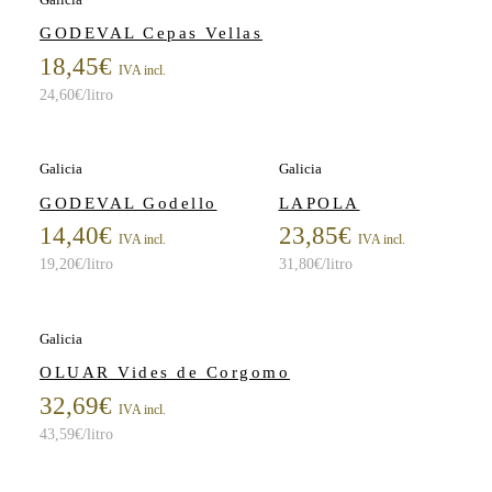
GODEVAL Cepas Vellas
18,45
€
IVA incl.
24,60
€
/litro
Galicia
Galicia
GODEVAL Godello
LAPOLA
14,40
€
23,85
€
IVA incl.
IVA incl.
19,20
€
/litro
31,80
€
/litro
Galicia
OLUAR Vides de Corgomo
32,69
€
IVA incl.
43,59
€
/litro