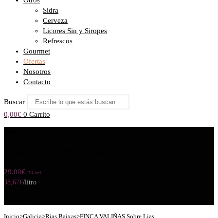
Otros
Sidra
Cerveza
Licores Sin y Siropes
Refrescos
Gourmet
Ofertas
Nosotros
Contacto
Buscar
0,00
€
0
Carrito
Seleccionado:
FINCA VALIÑAS Sobre Lias
29,00
€
IVA incl.
38,67
€
/litro
Agotado
Inicio
>
Galicia
>
Rias Baixas
>
FINCA VALIÑAS Sobre Lias