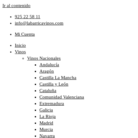
Ir al contenido
925 22 58 11
info@labarricavinos.com
Mi Cuenta
Inicio
Vinos
Vinos Nacionales
Andalucía
Aragón
Castilla La Mancha
Castilla y León
Cataluña
Comunidad Valenciana
Extremadura
Galicia
La Rioja
Madrid
Murcia
Navarra