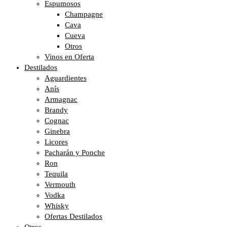
Espumosos
Champagne
Cava
Cueva
Otros
Vinos en Oferta
Destilados
Aguardientes
Anís
Armagnac
Brandy
Cognac
Ginebra
Licores
Pacharán y Ponche
Ron
Tequila
Vermouth
Vodka
Whisky
Ofertas Destilados