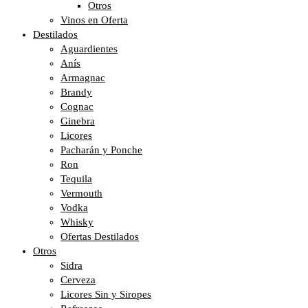
Otros
Vinos en Oferta
Destilados
Aguardientes
Anís
Armagnac
Brandy
Cognac
Ginebra
Licores
Pacharán y Ponche
Ron
Tequila
Vermouth
Vodka
Whisky
Ofertas Destilados
Otros
Sidra
Cerveza
Licores Sin y Siropes