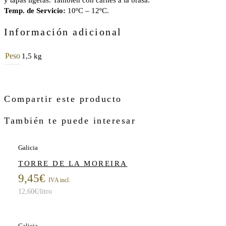
y tapas ligeras. También con carnes a la brasa.
Temp. de Servicio:
10ºC – 12ºC.
Información adicional
Peso
1,5 kg
Compartir este producto
También te puede interesar
Galicia
TORRE DE LA MOREIRA
9,45
€
IVA incl.
12,60
€
/litro
Galicia