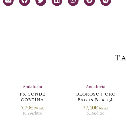
Ta
Andalucía
Andalucía
PX CONDE
OLOROSO J. ORO
CORTINA
Bag in Box 15L
7,70
€
77,40
€
IVA incl.
IVA incl.
10,27
€
/litro
5,16
€
/litro