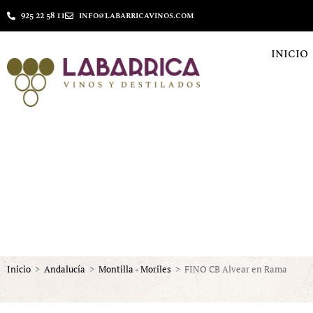
925 22 58 11
info@labarricavinos.com
INICIO
Inicio
>
Andalucía
>
Montilla - Moriles
>
FINO CB Alvear en Rama