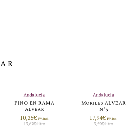
sar
Andalucía
Andalucía
FINO EN RAMA
Moriles ALVEAR
Alvear
Nº5
10,25
€
17,94
€
IVA incl.
IVA incl.
13,67
€
/litro
3,59
€
/litro