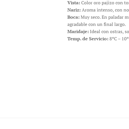
Vista:
Color oro pajizo con t
Nariz:
Aroma intenso, con no
Boca:
Muy seco. En paladar m
agradable con un final largo.
Maridaje:
Ideal con ostras, s
Temp. de Servicio:
8ºC – 10º