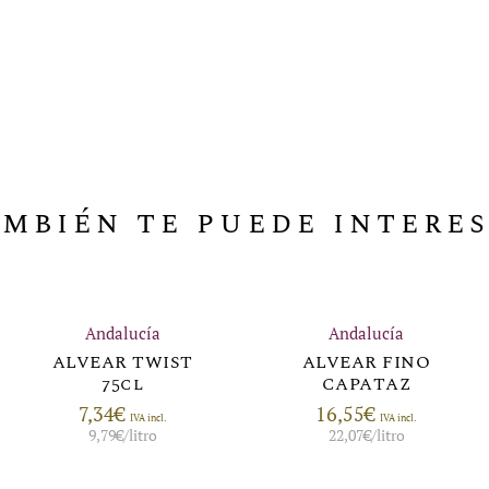
mbién te puede intere
Andalucía
Andalucía
ALVEAR TWIST
ALVEAR FINO
75cl
CAPATAZ
7,34
€
16,55
€
IVA incl.
IVA incl.
9,79
€
/litro
22,07
€
/litro