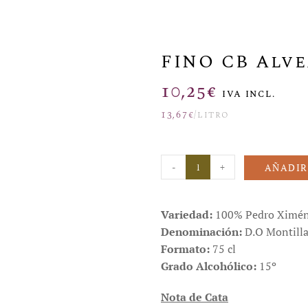
FINO CB Alve
10,25
€
IVA INCL.
13,67
€
/litro
-
+
AÑADIR
Variedad:
100% Pedro Ximén
Denominación:
D.O Montilla
Formato:
75 cl
Grado Alcohólico:
15º
Nota de Cata