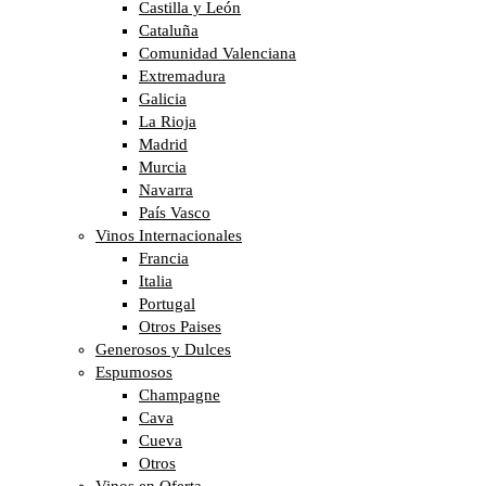
Castilla y León
Cataluña
Comunidad Valenciana
Extremadura
Galicia
La Rioja
Madrid
Murcia
Navarra
País Vasco
Vinos Internacionales
Francia
Italia
Portugal
Otros Paises
Generosos y Dulces
Espumosos
Champagne
Cava
Cueva
Otros