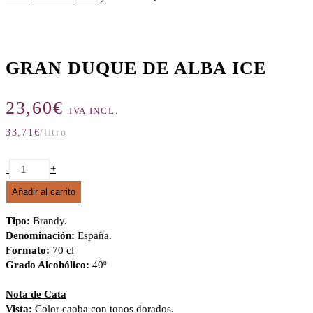
ICE
cantidad
GRAN DUQUE DE ALBA ICE
23,60
€
IVA INCL.
33,71
€
/litro
GRAN
-
+
DUQUE
Añadir al carrito
DE
ALBA
Tipo:
Brandy.
ICE
Denominación:
España.
cantidad
Formato:
70 cl
Grado Alcohólico:
40º
Nota de Cata
Vista:
Color caoba con tonos dorados.