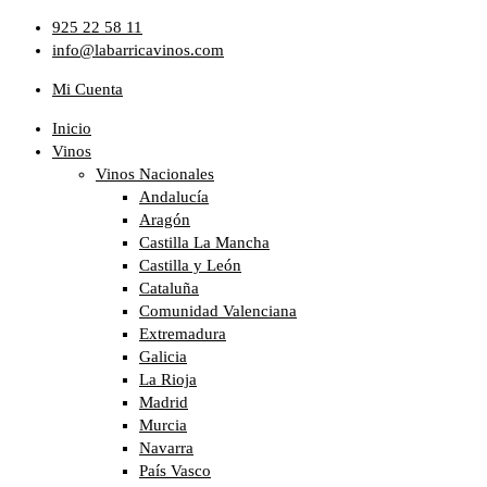
Ir
925 22 58 11
al
info@labarricavinos.com
contenido
Mi Cuenta
Inicio
Vinos
Vinos Nacionales
Andalucía
Aragón
Castilla La Mancha
Castilla y León
Cataluña
Comunidad Valenciana
Extremadura
Galicia
La Rioja
Madrid
Murcia
Navarra
País Vasco