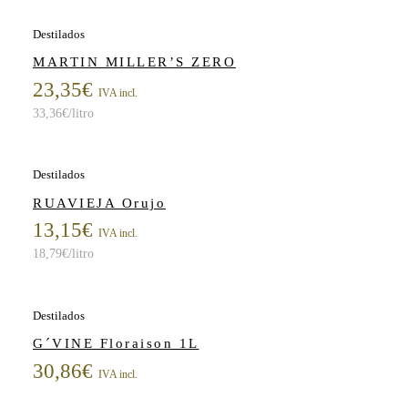
Destilados
MARTIN MILLER’S ZERO
23,35
€
IVA incl.
33,36
€
/litro
Destilados
RUAVIEJA Orujo
13,15
€
IVA incl.
18,79
€
/litro
Destilados
G´VINE Floraison 1L
30,86
€
IVA incl.