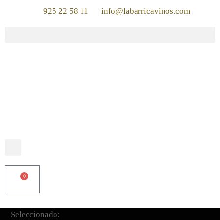
925 22 58 11
info@labarricavinos.com
0
Seleccionado: