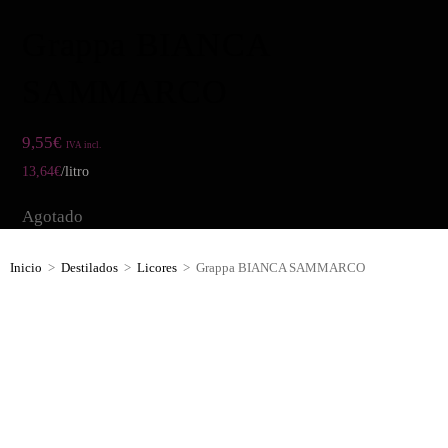
Grappa BIANCA
SAMMARCO
9,55
€
IVA incl.
13,64
€
/litro
Agotado
Inicio
>
Destilados
>
Licores
>
Grappa BIANCA SAMMARCO