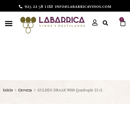
925 22 58 11
info@labarricavinos.com
0
Inicio
>
Cerveza
>
GULDEN DRAAK 9000 Quadruple 33 cl.