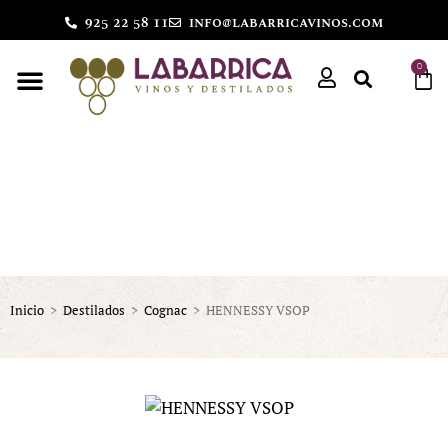
925 22 58 11
info@labarricavinos.com
0
Inicio
>
Destilados
>
Cognac
>
HENNESSY VSOP