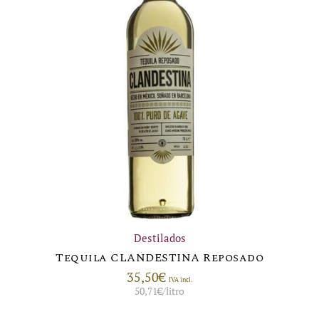
Destilados
Tequila CLANDESTINA Reposado
35,50
€
IVA incl.
50,71
€
/litro