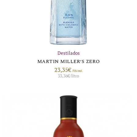
Destilados
MARTIN MILLER’S ZERO
23,35
€
IVA incl.
33,36
€
/litro