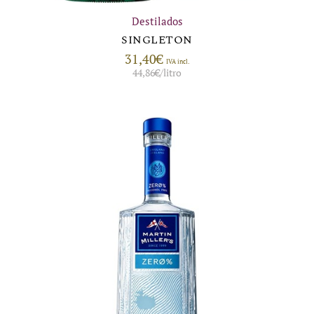
Destilados
SINGLETON
31,40
€
IVA incl.
44,86
€
/litro