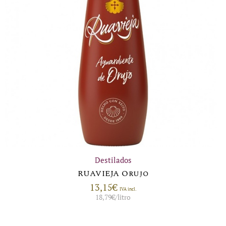
Destilados
RUAVIEJA Orujo
13,15
€
IVA incl.
18,79
€
/litro