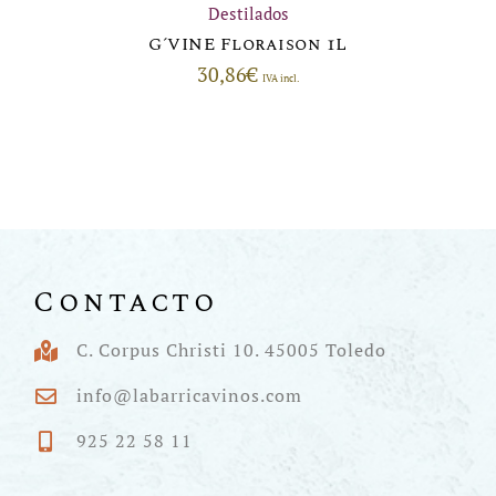
Destilados
G´VINE Floraison 1L
30,86
€
IVA incl.
Contacto
C. Corpus Christi 10. 45005 Toledo
info@labarricavinos.com
925 22 58 11