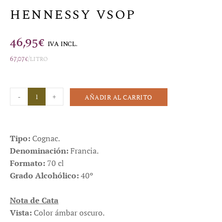
HENNESSY VSOP
46,95
€
IVA INCL.
67,07
€
/litro
-
+
AÑADIR AL CARRITO
Tipo:
Cognac.
Denominación:
Francia.
Formato:
70 cl
Grado Alcohólico:
40º
Nota de Cata
Vista:
Color ámbar oscuro.