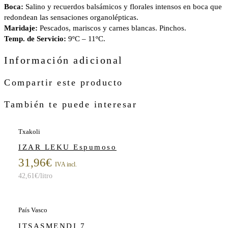
Boca:
Salino y recuerdos balsámicos y florales intensos en boca que
redondean las sensaciones organolépticas.
Maridaje:
Pescados, mariscos y carnes blancas. Pinchos.
Temp. de Servicio:
9ºC – 11ºC.
Información adicional
Compartir este producto
También te puede interesar
Txakoli
IZAR LEKU Espumoso
31,96
€
IVA incl.
42,61
€
/litro
País Vasco
ITSASMENDI 7