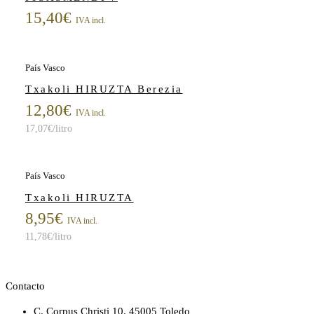
15,40
€
IVA incl.
País Vasco
Txakoli HIRUZTA Berezia
12,80
€
IVA incl.
17,07
€
/litro
País Vasco
Txakoli HIRUZTA
8,95
€
IVA incl.
11,78
€
/litro
Contacto
C. Corpus Christi 10. 45005 Toledo