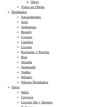
Otros
Vinos en Oferta
Destilados
Aguardientes
Anís
Armagnac
Brandy
Cognac
Ginebra
Licores
Pacharán y Ponche
Ron
Tequila
Vermouth
Vodka
Whisky
Ofertas Destilados
Otros
Sidra
Cerveza
Licores Sin y Siropes