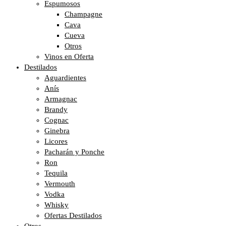
Espumosos
Champagne
Cava
Cueva
Otros
Vinos en Oferta
Destilados
Aguardientes
Anís
Armagnac
Brandy
Cognac
Ginebra
Licores
Pacharán y Ponche
Ron
Tequila
Vermouth
Vodka
Whisky
Ofertas Destilados