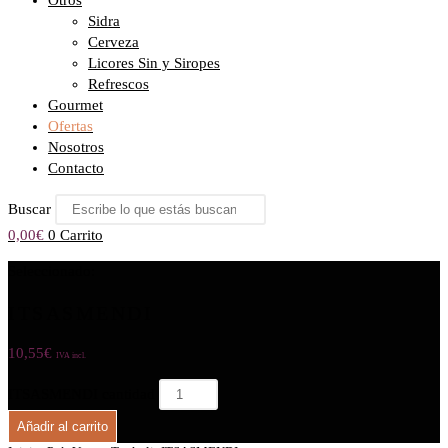
Otros
Sidra
Cerveza
Licores Sin y Siropes
Refrescos
Gourmet
Ofertas
Nosotros
Contacto
Buscar
0,00
€
0
Carrito
Seleccionado:
ITSASMENDI
10,55
€
IVA incl.
ITSASMENDI cantidad
Añadir al carrito