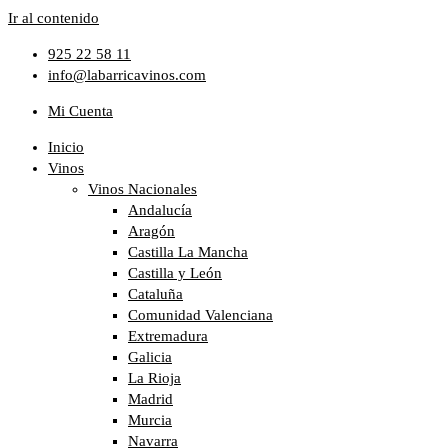
Ir al contenido
925 22 58 11
info@labarricavinos.com
Mi Cuenta
Inicio
Vinos
Vinos Nacionales
Andalucía
Aragón
Castilla La Mancha
Castilla y León
Cataluña
Comunidad Valenciana
Extremadura
Galicia
La Rioja
Madrid
Murcia
Navarra