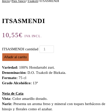
Inicio
>
País Vasco
>
Txakoli
>
ITSASMENDI
ITSASMENDI
10,55
€
IVA INCL.
ITSASMENDI cantidad
Añadir al carrito
Variedad:
100% Hondarrabi zuri.
Denominación:
D.O. Txakoli de Bizkaia.
Formato:
75 cl
Grado Alcohólico:
13º
Nota de Cata
Vista:
Color amarillo dorado.
Nariz:
Presenta un aroma freso y mineral con toques herbáceos de
hinojo y florales como el azahar.