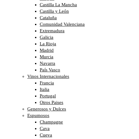
Castilla La Mancha
Castilla y León
Cataluña
Comunidad Valenciana
Extremadura
Galicia
La Rioja
Madrid
Murcia
Navarra
País Vasco
Vinos Internacionales
Francia
Italia
Portugal
Otros Paises
Generosos y Dulces
Espumosos
Champagne
Cava
Cueva