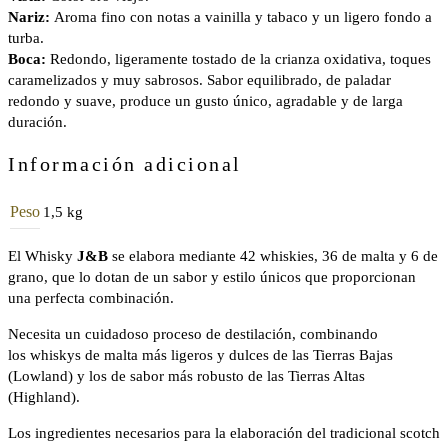
Nariz:
Aroma fino con notas a vainilla y tabaco y un ligero fondo a
turba.
Boca:
Redondo, ligeramente tostado de la crianza oxidativa, toques
caramelizados y muy sabrosos. Sabor equilibrado, de paladar
redondo y suave, produce un gusto único, agradable y de larga
duración.
Información adicional
Peso
1,5 kg
El Whisky
J&B
se elabora mediante 42 whiskies, 36 de malta y 6 de
grano, que lo dotan de un sabor y estilo únicos que proporcionan
una perfecta combinación.
Necesita un cuidadoso proceso de destilación, combinando
los whiskys de malta más ligeros y dulces de las Tierras Bajas
(Lowland) y los de sabor más robusto de las Tierras Altas
(Highland).
Los ingredientes necesarios para la elaboración del tradicional scotch