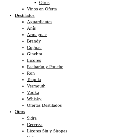
Otros
Vinos en Oferta
Destilados
Aguardientes
Anís
Armagnac
Brandy
Cognac
Ginebra
Licores
Pacharán y Ponche
Ron
Tequila
Vermouth
Vodka
Whisky
Ofertas Destilados
Otros
Sidra
Cerveza
Licores Sin y Siropes