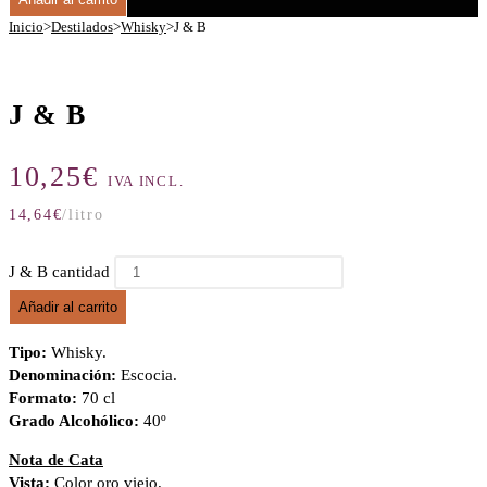
Inicio
>
Destilados
>
Whisky
>
J & B
J & B
10,25
€
IVA INCL.
14,64
€
/litro
J & B cantidad
Añadir al carrito
Tipo:
Whisky.
Denominación:
Escocia.
Formato:
70 cl
Grado Alcohólico:
40º
Nota de Cata
Vista:
Color oro viejo.