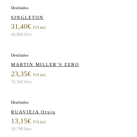
Destilados
SINGLETON
31,40
€
IVA incl.
44,86
€
/litro
Destilados
MARTIN MILLER’S ZERO
23,35
€
IVA incl.
33,36
€
/litro
Destilados
RUAVIEJA Orujo
13,15
€
IVA incl.
18,79
€
/litro