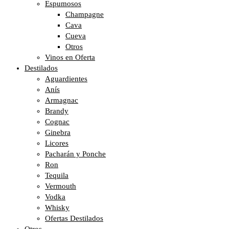
Espumosos
Champagne
Cava
Cueva
Otros
Vinos en Oferta
Destilados
Aguardientes
Anís
Armagnac
Brandy
Cognac
Ginebra
Licores
Pacharán y Ponche
Ron
Tequila
Vermouth
Vodka
Whisky
Ofertas Destilados