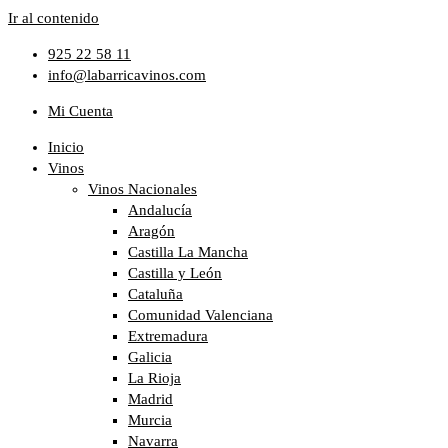
Ir al contenido
925 22 58 11
info@labarricavinos.com
Mi Cuenta
Inicio
Vinos
Vinos Nacionales
Andalucía
Aragón
Castilla La Mancha
Castilla y León
Cataluña
Comunidad Valenciana
Extremadura
Galicia
La Rioja
Madrid
Murcia
Navarra