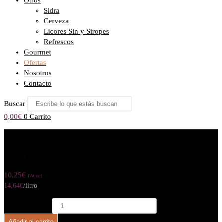
Otros
Sidra
Cerveza
Licores Sin y Siropes
Refrescos
Gourmet
Ofertas
Nosotros
Contacto
Buscar
0,00
€
0
Carrito
Seleccionado:
J & B
10,25
€
IVA incl.
14,64
€
/litro
J & B cantidad
Añadir al carrito