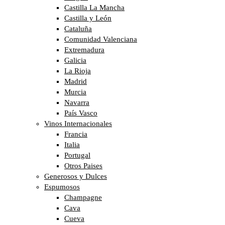
Castilla La Mancha
Castilla y León
Cataluña
Comunidad Valenciana
Extremadura
Galicia
La Rioja
Madrid
Murcia
Navarra
País Vasco
Vinos Internacionales
Francia
Italia
Portugal
Otros Paises
Generosos y Dulces
Espumosos
Champagne
Cava
Cueva