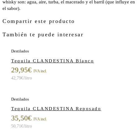
whisky son: agua, aire, turba, el macerado y el barril (que influye en
el sabor).
Compartir este producto
También te puede interesar
Destilados
Tequila CLANDESTINA Blanco
29,95
€
IVA incl.
42,79
€
/litro
Destilados
Tequila CLANDESTINA Reposado
35,50
€
IVA incl.
50,71
€
/litro