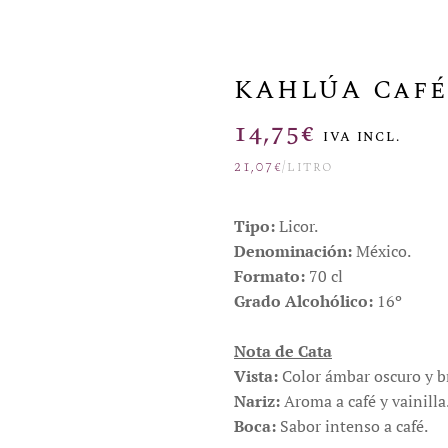
KAHLÚA Café 
14,75
€
IVA INCL.
21,07
€
/litro
Tipo:
Licor.
Denominación:
México.
Formato:
70 cl
Grado Alcohólico:
16º
Nota de Cata
Vista:
Color ámbar oscuro y br
Nariz:
Aroma a café y vainilla
Boca:
Sabor intenso a café.