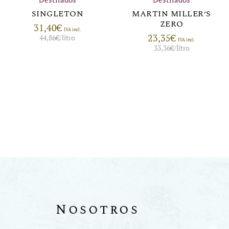
SINGLETON
MARTIN MILLER’S
ZERO
31,40
€
IVA incl.
23,35
€
44,86
€
/litro
IVA incl.
33,36
€
/litro
Nosotros