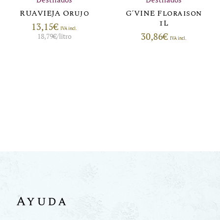
RUAVIEJA Orujo
G´VINE Floraison
1L
13,15
€
IVA incl.
30,86
€
18,79
€
/litro
IVA incl.
Ayuda