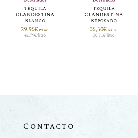
Tequila
Tequila
CLANDESTINA
CLANDESTINA
Blanco
Reposado
29,95
€
35,50
€
IVA incl.
IVA incl.
42,79
€
/litro
50,71
€
/litro
Contacto