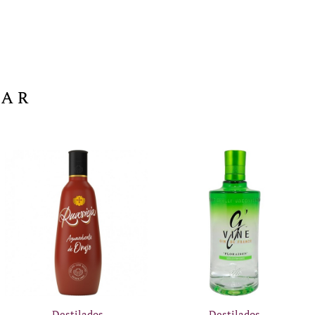
sar
Destilados
Destilados