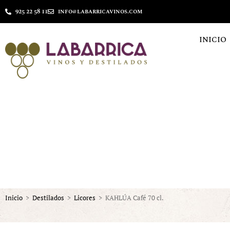
925 22 58 11
info@labarricavinos.com
INICIO
Inicio
>
Destilados
>
Licores
>
KAHLÚA Café 70 cl.