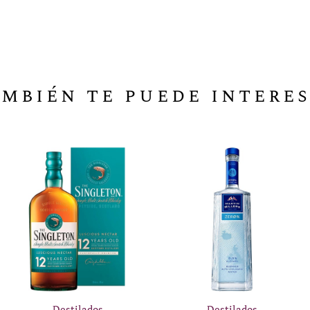
mbién te puede intere
Destilados
Destilados