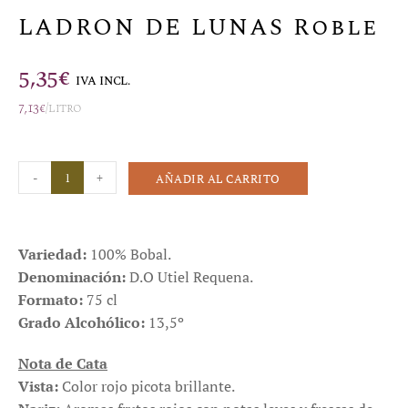
LADRON DE LUNAS Roble
5,35
€
IVA INCL.
7,13
€
/litro
-
+
AÑADIR AL CARRITO
Variedad:
100% Bobal.
Denominación:
D.O Utiel Requena.
Formato:
75 cl
Grado Alcohólico:
13,5º
Nota de Cata
Vista:
Color rojo picota brillante.