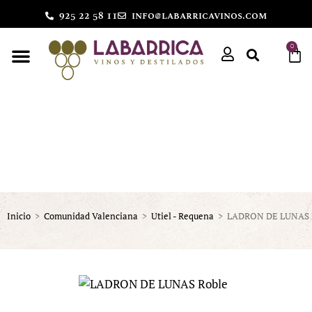
925 22 58 11
info@labarricavinos.com
0
Inicio
>
Comunidad Valenciana
>
Utiel - Requena
>
LADRON DE LUNAS 