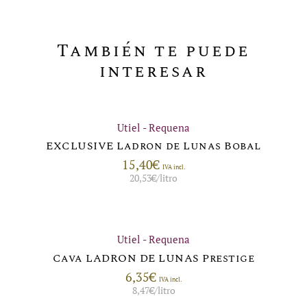
También te puede
interesar
Utiel - Requena
EXCLUSIVE Ladron de Lunas Bobal
15,40
€
IVA incl.
20,53
€
/litro
Utiel - Requena
Cava LADRON DE LUNAS Prestige
6,35
€
IVA incl.
8,47
€
/litro