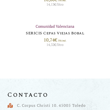
IVA incl.
14,13
€
/litro
Comunidad Valenciana
SERICIS Cepas Viejas Bobal
10,74
€
IVA incl.
14,32
€
/litro
Contacto
C. Corpus Christi 10. 45005 Toledo