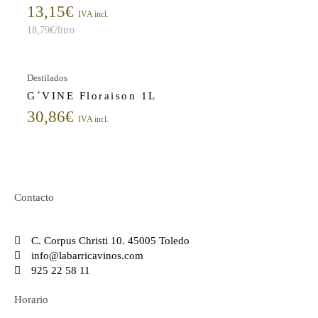
13,15
€
IVA incl.
18,79
€
/litro
Destilados
G´VINE Floraison 1L
30,86
€
IVA incl.
Contacto
C. Corpus Christi 10. 45005 Toledo
info@labarricavinos.com
925 22 58 11
Horario