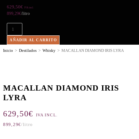
629,50
€
IVA incl.
899,29
€
/litro
AÑADIR AL CARRITO
Inicio
>
Destilados
>
Whisky
>
MACALLAN DIAMOND IRIS LYRA
MACALLAN DIAMOND IRIS
LYRA
629,50
€
IVA INCL.
899,29
€
/litro