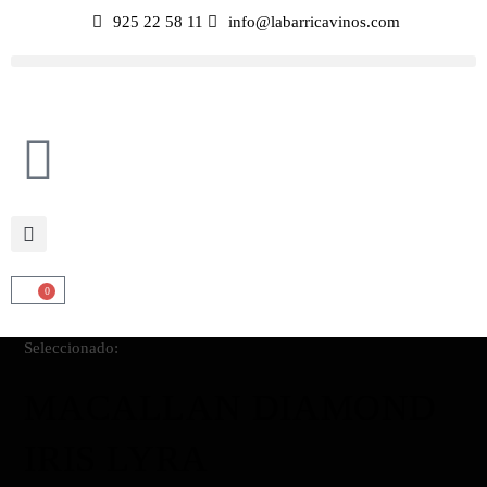
925 22 58 11
info@labarricavinos.com
0
Seleccionado:
MACALLAN DIAMOND
IRIS LYRA