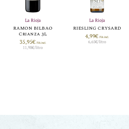
La Rioja
La Rioja
RAMON BILBAO
RIESLING CRYSARD
Crianza 3L
4,99
€
IVA incl.
35,95
€
6,65
€
/litro
IVA incl.
11,98
€
/litro