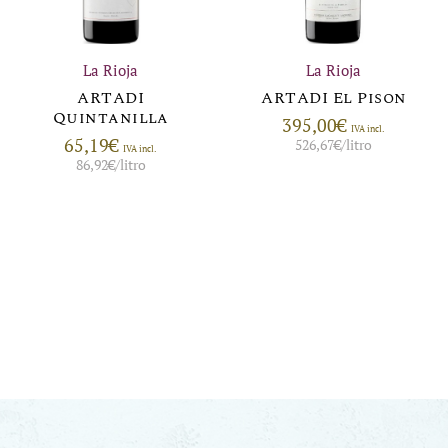
La Rioja
La Rioja
ARTADI
ARTADI El Pison
Quintanilla
395,00
€
IVA incl.
65,19
€
526,67
€
/litro
IVA incl.
86,92
€
/litro