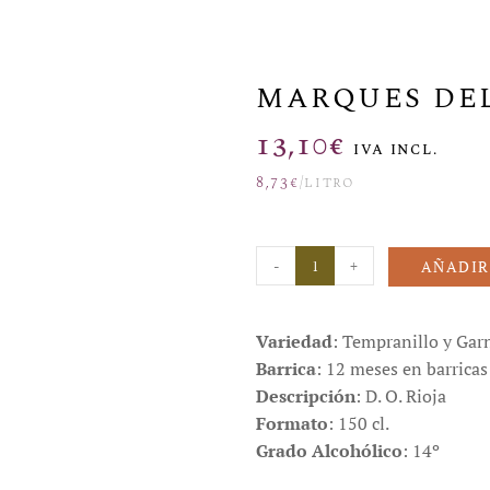
MARQUES DE
13,10
€
IVA INCL.
8,73
€
/litro
-
+
AÑADIR
Variedad
: Tempranillo y Gar
Barrica
: 12 meses en barricas
Descripción
: D. O. Rioja
Formato
: 150 cl.
Grado Alcohólico
: 14º