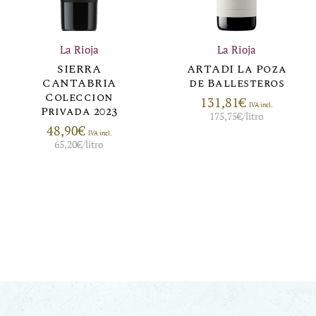
La Rioja
La Rioja
SIERRA
ARTADI La Poza
CANTABRIA
de Ballesteros
Coleccion
131,81
€
IVA incl.
Privada 2023
175,75
€
/litro
48,90
€
IVA incl.
65,20
€
/litro