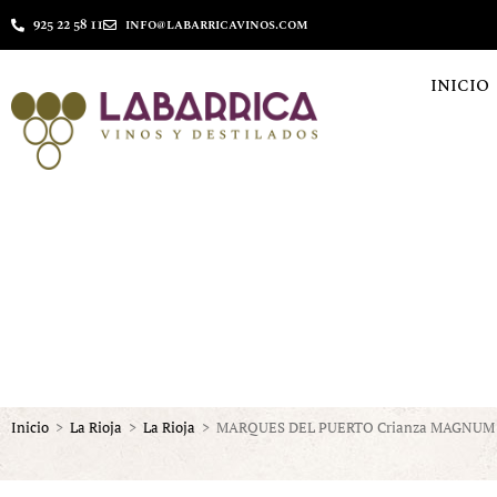
925 22 58 11
info@labarricavinos.com
INICIO
Inicio
>
La Rioja
>
La Rioja
>
MARQUES DEL PUERTO Crianza MAGNUM