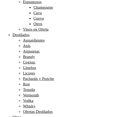
Espumosos
Champagne
Cava
Cueva
Otros
Vinos en Oferta
Destilados
Aguardientes
Anís
Armagnac
Brandy
Cognac
Ginebra
Licores
Pacharán y Ponche
Ron
Tequila
Vermouth
Vodka
Whisky
Ofertas Destilados