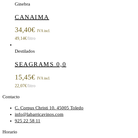
Ginebra
CANAIMA
34,40
€
IVA incl.
49,14
€
/litro
Destilados
SEAGRAMS 0,0
15,45
€
IVA incl.
22,07
€
/litro
Contacto
C. Corpus Christi 10. 45005 Toledo
info@labarricavinos.com
925 22 58 11
Horario