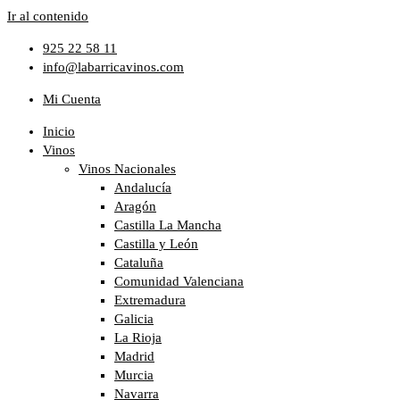
Ir al contenido
925 22 58 11
info@labarricavinos.com
Mi Cuenta
Inicio
Vinos
Vinos Nacionales
Andalucía
Aragón
Castilla La Mancha
Castilla y León
Cataluña
Comunidad Valenciana
Extremadura
Galicia
La Rioja
Madrid
Murcia
Navarra