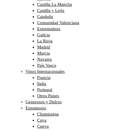
Castilla La Mancha
Castilla y León
Cataluña
Comunidad Valenciana
Extremadura
Galicia
La Rioja
Madrid
Murcia
Navarra
País Vasco
Vinos Internacionales
Francia
Italia
Portugal
Otros Paises
Generosos y Dulces
Espumosos
Champagne
Cava
Cueva