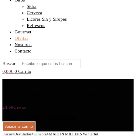
Otros
Sidra
Cerveza
Licores Sin y Siropes
Refrescos
Gourmet
Ofertas
Nosotros
Contacto
Buscar
0,00
€
0
Carrito
Seleccionado:
MARTIN MILLERS Winterful
24,60
€
IVA incl.
MARTIN MILLERS Winterful cantidad
Añadir al carrito
Inicio
>
Destilados
>
Ginebra
>
MARTIN MILLERS Winterful