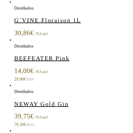
Destilados
G´VINE Floraison 1L
30,86
€
IVA incl.
Destilados
BEEFEATER Pink
14,00
€
IVA incl.
20,00
€
/litro
Destilados
NEWAY Gold Gin
39,75
€
IVA incl.
79,50
€
/litro