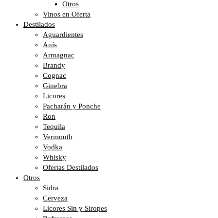
Otros
Vinos en Oferta
Destilados
Aguardientes
Anís
Armagnac
Brandy
Cognac
Ginebra
Licores
Pacharán y Ponche
Ron
Tequila
Vermouth
Vodka
Whisky
Ofertas Destilados
Otros
Sidra
Cerveza
Licores Sin y Siropes