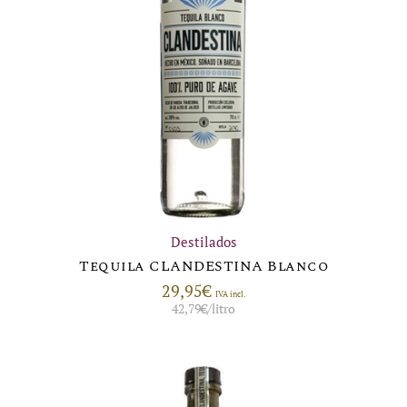
Destilados
Tequila CLANDESTINA Blanco
29,95
€
IVA incl.
42,79
€
/litro