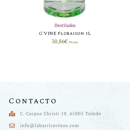
Destilados
G´VINE Floraison 1L
30,86
€
IVA incl.
Contacto
C. Corpus Christi 10. 45005 Toledo
info@labarricavinos.com