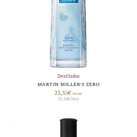
Destilados
MARTIN MILLER’S ZERO
23,35
€
IVA incl.
33,36
€
/litro