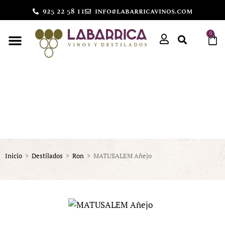
925 22 58 11
info@labarricavinos.com
0
Inicio
>
Destilados
>
Ron
>
MATUSALEM Añejo