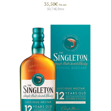
35,50
€
IVA incl.
50,71
€
/litro