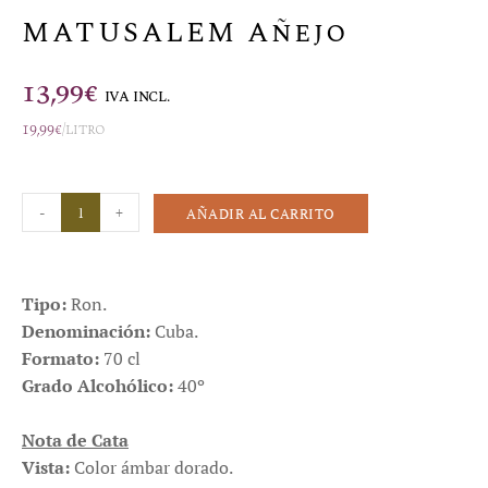
MATUSALEM Añejo
13,99
€
IVA INCL.
19,99
€
/litro
-
+
AÑADIR AL CARRITO
Tipo:
Ron.
Denominación:
Cuba.
Formato:
70 cl
Grado Alcohólico:
40º
Nota de Cata
Vista:
Color ámbar dorado.