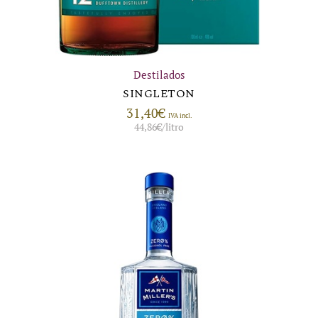
Destilados
SINGLETON
31,40
€
IVA incl.
44,86
€
/litro