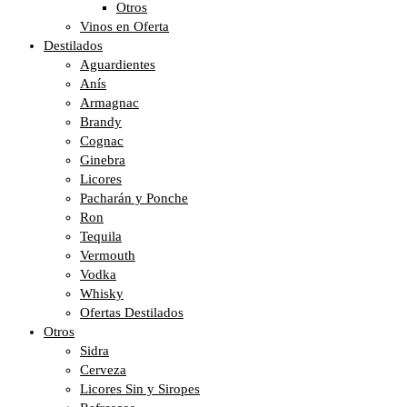
Otros
Vinos en Oferta
Destilados
Aguardientes
Anís
Armagnac
Brandy
Cognac
Ginebra
Licores
Pacharán y Ponche
Ron
Tequila
Vermouth
Vodka
Whisky
Ofertas Destilados
Otros
Sidra
Cerveza
Licores Sin y Siropes