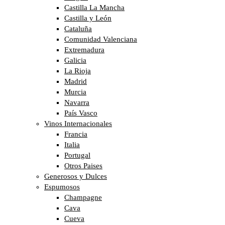
Castilla La Mancha
Castilla y León
Cataluña
Comunidad Valenciana
Extremadura
Galicia
La Rioja
Madrid
Murcia
Navarra
País Vasco
Vinos Internacionales
Francia
Italia
Portugal
Otros Paises
Generosos y Dulces
Espumosos
Champagne
Cava
Cueva