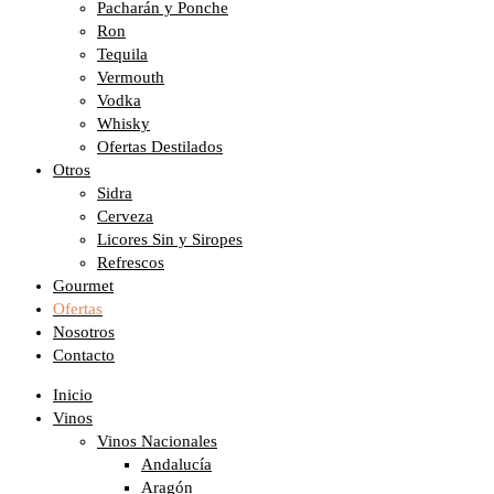
Pacharán y Ponche
Ron
Tequila
Vermouth
Vodka
Whisky
Ofertas Destilados
Otros
Sidra
Cerveza
Licores Sin y Siropes
Refrescos
Gourmet
Ofertas
Nosotros
Contacto
Inicio
Vinos
Vinos Nacionales
Andalucía
Aragón