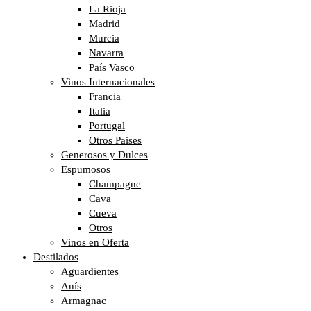
La Rioja
Madrid
Murcia
Navarra
País Vasco
Vinos Internacionales
Francia
Italia
Portugal
Otros Paises
Generosos y Dulces
Espumosos
Champagne
Cava
Cueva
Otros
Vinos en Oferta
Destilados
Aguardientes
Anís
Armagnac