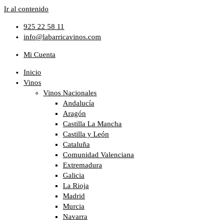
Ir al contenido
925 22 58 11
info@labarricavinos.com
Mi Cuenta
Inicio
Vinos
Vinos Nacionales
Andalucía
Aragón
Castilla La Mancha
Castilla y León
Cataluña
Comunidad Valenciana
Extremadura
Galicia
La Rioja
Madrid
Murcia
Navarra