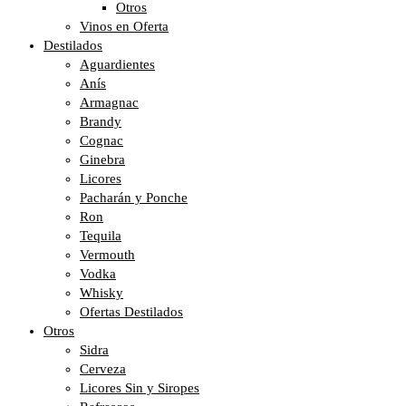
Otros
Vinos en Oferta
Destilados
Aguardientes
Anís
Armagnac
Brandy
Cognac
Ginebra
Licores
Pacharán y Ponche
Ron
Tequila
Vermouth
Vodka
Whisky
Ofertas Destilados
Otros
Sidra
Cerveza
Licores Sin y Siropes