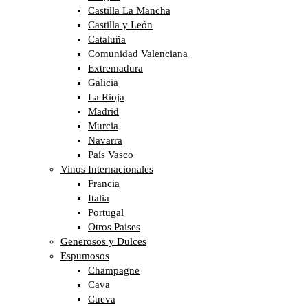
Castilla La Mancha
Castilla y León
Cataluña
Comunidad Valenciana
Extremadura
Galicia
La Rioja
Madrid
Murcia
Navarra
País Vasco
Vinos Internacionales
Francia
Italia
Portugal
Otros Paises
Generosos y Dulces
Espumosos
Champagne
Cava
Cueva