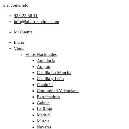
Ir al contenido
925 22 58 11
info@labarricavinos.com
Mi Cuenta
Inicio
Vinos
Vinos Nacionales
Andalucía
Aragón
Castilla La Mancha
Castilla y León
Cataluña
Comunidad Valenciana
Extremadura
Galicia
La Rioja
Madrid
Murcia
Navarra