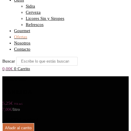
Otros
Sidra
Cerveza
Licores Sin y Siropes
Refrescos
Gourmet
Ofertas
Nosotros
Contacto
Buscar
0,00
€
0
Carrito
Seleccionado:
NEREIDA
5,25
€
IVA incl.
7,00
€
/litro
NEREIDA cantidad
Añadir al carrito