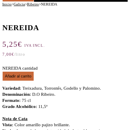
Inicio
>
Galicia
>
Ribeiro
>
NEREIDA
NEREIDA
5,25
€
IVA INCL.
7,00
€
/litro
NEREIDA cantidad
Añadir al carrito
Variedad:
Treixadura, Torrontés, Godello y Palomino.
Denominación:
D.O Ribeiro.
Formato:
75 cl
Grado Alcohólico:
11,5º
Nota de Cata
Vista:
Color amarillo pajizo brillante.