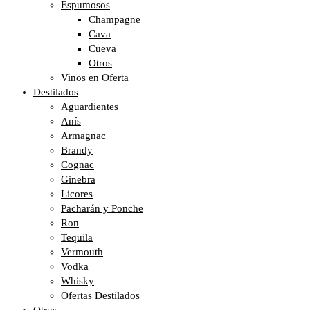
Espumosos
Champagne
Cava
Cueva
Otros
Vinos en Oferta
Destilados
Aguardientes
Anís
Armagnac
Brandy
Cognac
Ginebra
Licores
Pacharán y Ponche
Ron
Tequila
Vermouth
Vodka
Whisky
Ofertas Destilados