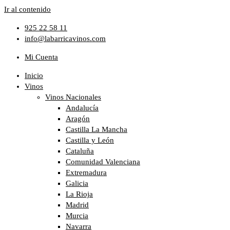
Ir al contenido
925 22 58 11
info@labarricavinos.com
Mi Cuenta
Inicio
Vinos
Vinos Nacionales
Andalucía
Aragón
Castilla La Mancha
Castilla y León
Cataluña
Comunidad Valenciana
Extremadura
Galicia
La Rioja
Madrid
Murcia
Navarra