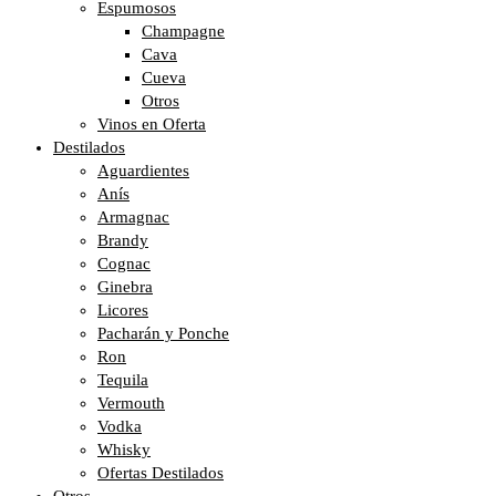
Espumosos
Champagne
Cava
Cueva
Otros
Vinos en Oferta
Destilados
Aguardientes
Anís
Armagnac
Brandy
Cognac
Ginebra
Licores
Pacharán y Ponche
Ron
Tequila
Vermouth
Vodka
Whisky
Ofertas Destilados