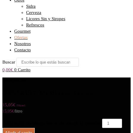
Otros
Sidra
Cerveza
Licores Sin y Siropes
Refrescos
Gourmet
Ofertas
Nosotros
Contacto
Buscar
0,00
€
0
Carrito
Seleccionado:
OXEFRUIT MyMixers Sex on…
15,05
€
IVA incl.
15,05
€
/litro
OXEFRUIT MyMixers Sex on the Beach 1L cantidad
Añadir al carrito