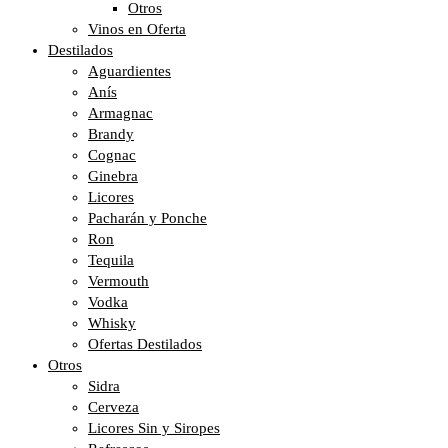
Otros
Vinos en Oferta
Destilados
Aguardientes
Anís
Armagnac
Brandy
Cognac
Ginebra
Licores
Pacharán y Ponche
Ron
Tequila
Vermouth
Vodka
Whisky
Ofertas Destilados
Otros
Sidra
Cerveza
Licores Sin y Siropes