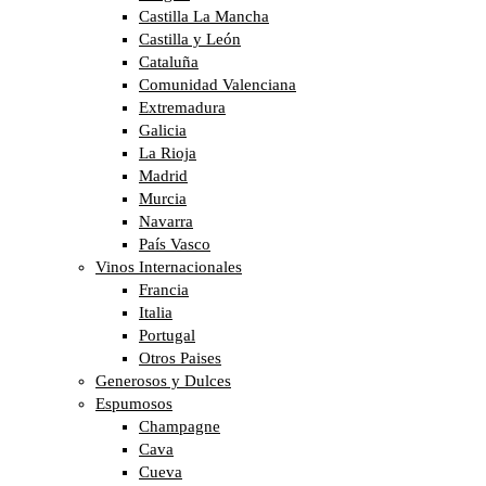
Castilla La Mancha
Castilla y León
Cataluña
Comunidad Valenciana
Extremadura
Galicia
La Rioja
Madrid
Murcia
Navarra
País Vasco
Vinos Internacionales
Francia
Italia
Portugal
Otros Paises
Generosos y Dulces
Espumosos
Champagne
Cava
Cueva