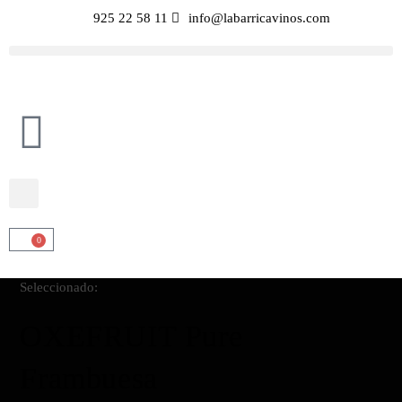
925 22 58 11
info@labarricavinos.com
0
Seleccionado:
OXEFRUIT Pure
Frambuesa