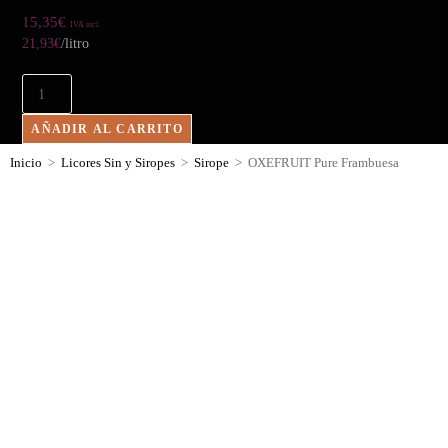
15,35
€
IVA incl.
21,93
€
/litro
AÑADIR AL CARRITO
Inicio
>
Licores Sin y Siropes
>
Sirope
>
OXEFRUIT Pure Frambuesa