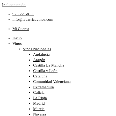
Ir al contenido
925 22 58 11
info@labarricavinos.com
Mi Cuenta
Inicio
Vinos
Vinos Nacionales
Andalucía
Aragón
Castilla La Mancha
Castilla y León
Cataluña
Comunidad Valenciana
Extremadura
Galicia
La Rioja
Madrid
Murcia
Navarra