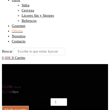
Otros
Sidra
Cerveza
Licores Sin y Siropes
Refrescos
Gourmet
Ofertas
Nosotros
Contacto
Buscar
0,00
€
0
Carrito
Seleccionado:
OXEFRUIT Pure Piña
15,20
€
IVA incl.
21,71
€
/litro
OXEFRUIT Pure Piña cantidad
Añadir al carrito