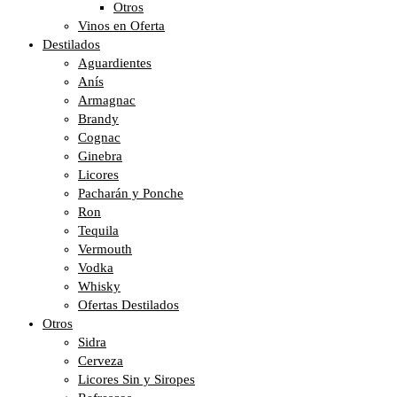
Otros
Vinos en Oferta
Destilados
Aguardientes
Anís
Armagnac
Brandy
Cognac
Ginebra
Licores
Pacharán y Ponche
Ron
Tequila
Vermouth
Vodka
Whisky
Ofertas Destilados
Otros
Sidra
Cerveza
Licores Sin y Siropes