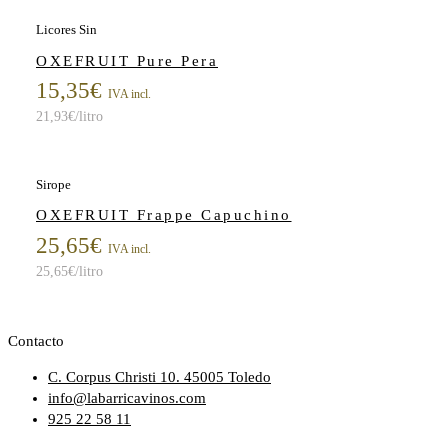
Licores Sin
OXEFRUIT Pure Pera
15,35
€
IVA incl.
21,93
€
/litro
Sirope
OXEFRUIT Frappe Capuchino
25,65
€
IVA incl.
25,65
€
/litro
Contacto
C. Corpus Christi 10. 45005 Toledo
info@labarricavinos.com
925 22 58 11