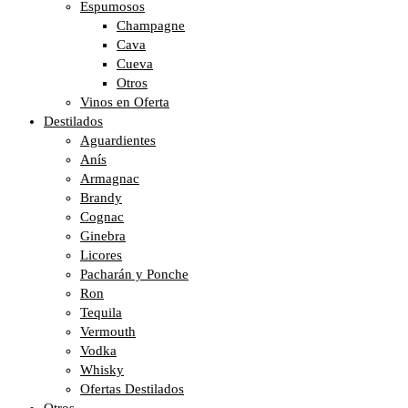
Espumosos
Champagne
Cava
Cueva
Otros
Vinos en Oferta
Destilados
Aguardientes
Anís
Armagnac
Brandy
Cognac
Ginebra
Licores
Pacharán y Ponche
Ron
Tequila
Vermouth
Vodka
Whisky
Ofertas Destilados