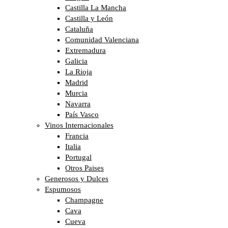
Castilla La Mancha
Castilla y León
Cataluña
Comunidad Valenciana
Extremadura
Galicia
La Rioja
Madrid
Murcia
Navarra
País Vasco
Vinos Internacionales
Francia
Italia
Portugal
Otros Paises
Generosos y Dulces
Espumosos
Champagne
Cava
Cueva