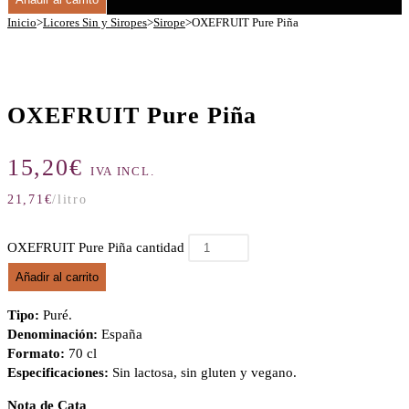
Inicio
>
Licores Sin y Siropes
>
Sirope
>
OXEFRUIT Pure Piña
OXEFRUIT Pure Piña
15,20
€
IVA INCL.
21,71
€
/litro
OXEFRUIT Pure Piña cantidad
Añadir al carrito
Tipo:
Puré.
Denominación:
España
Formato:
70 cl
Especificaciones:
Sin lactosa, sin gluten y vegano.
Nota de Cata